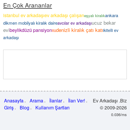
En Çok Arananlar
istanbul ev arkadaşı
ev arkadaşı çalışan
ankara
eşyalı kiralık
ucuz bekar
dikmen mobilyalı kiralık daire
avcılar ev arkadaşı
evi
denizli kiralık çatı katı
beylikdüzü pansiyon
ikitelli ev
itü
arkadaşı
Anasayfa
Arama
İlanlar
İlan Ver!
Ev Arkadaşı .Biz
Giriş
Blog
Kullanım Şartları
© 2009-2026
0.036/ms