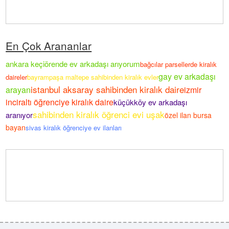
En Çok Arananlar
ankara keçiörende ev arkadaşı arıyorum
bağcılar parsellerde kiralık
gay ev arkadaşı
daireler
bayrampaşa maltepe sahibinden kiralık evler
istanbul aksaray sahibinden kiralık daire
arayan
izmir
inciraltı öğrenciye kiralık daire
küçükköy ev arkadaşı
sahibinden kiralık öğrenci evi uşak
aranıyor
özel ilan bursa
bayan
sivas kiralık öğrenciye ev ilanları