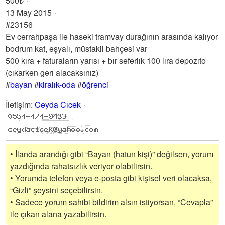
500₺
13 May 2015
#23156
Ev cerrahpaşa ile haseki tramvay durağının arasında kalıyor
bodrum kat, eşyalı, müstakil bahçesi var
500 kıra + faturaların yarısı + bır seferlık 100 lıra depozıto
(cıkarken gerı alacaksınız)
#
bayan
#
kiralık-oda
#
öğrenci
İletişim
:
Ceyda Cıcek
• İlanda arandığı gibi “Bayan (hatun kişi)” değilsen, yorum
yazdığında rahatsızlık veriyor olabilirsin.
• Yorumda telefon veya e-posta gibi kişisel veri olacaksa,
“Gizli” şeysini seçebilirsin.
• Sadece yorum sahibi bildirim alsın istiyorsan, “Cevapla”
ile çıkan alana yazabilirsin.