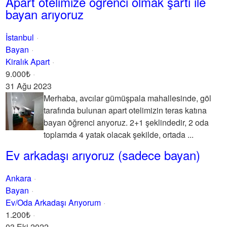
Apart otelimize öğrenci olmak şartı ile
bayan arıyoruz
İstanbul
Bayan
Kiralık Apart
9.000₺
31 Ağu 2023
Merhaba, avcılar gümüşpala mahallesinde, göl
tarafında bulunan apart otelimizin teras katına
bayan öğrenci arıyoruz. 2+1 şeklindedir, 2 oda
toplamda 4 yatak olacak şekilde, ortada ...
Ev arkadaşı arıyoruz (sadece bayan)
Ankara
Bayan
Ev/Oda Arkadaşı Arıyorum
1.200₺
03 Eki 2022