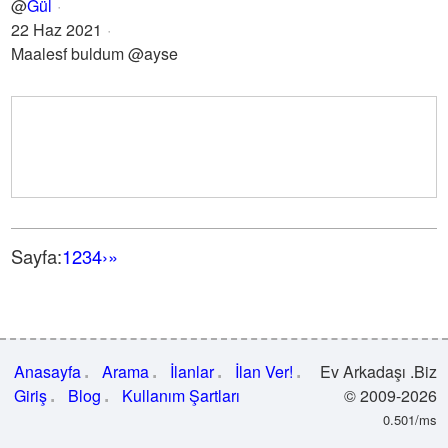
@
Gül
22 Haz 2021
Maalesf buldum @ayse
Sayfa:
1
2
3
4
›
»
Anasayfa
Arama
İlanlar
İlan Ver!
Ev Arkadaşı .Biz
Giriş
Blog
Kullanım Şartları
© 2009-2026
0.501/ms