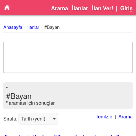
Arama
İlanlar
İlan Ver!
|
Giriş
Anasayfa
İlanlar
#Bayan
“
#Bayan
” araması için sonuçlar.
Temizle
|
Arama
Sırala: