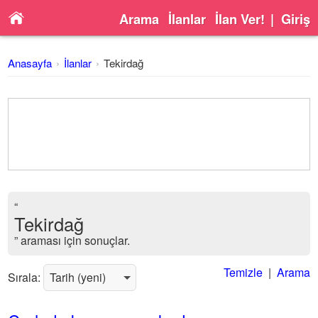
Arama
İlanlar
İlan Ver!
|
Giriş
Anasayfa
İlanlar
Tekirdağ
“
Tekirdağ
” araması için sonuçlar.
Temizle
|
Arama
Sırala: