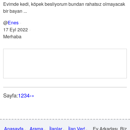
Evimde kedi, köpek besliyorum bundan rahatsız olmayacak
bir bayan ...
@
Enes
17 Eyl 2022
Merhaba
Sayfa:
1
2
3
4
›
»
Anasayfa
Arama
İlanlar
İlan Ver!
Ev Arkadaşı .Biz