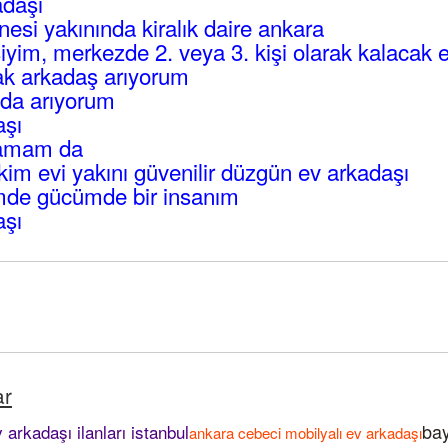
adaşı
esi yakınında kiralık daire ankara
iyim, merkezde 2. veya 3. kişi olarak kalacak 
cak arkadaş arıyorum
oda arıyorum
aşı
hamam da
im evi yakını güvenilir düzgün ev arkadaşı
mde gücümde bir insanım
aşı
ar
bay
 arkadaşı ilanları istanbul
ankara cebeci mobilyalı ev arkadaşı