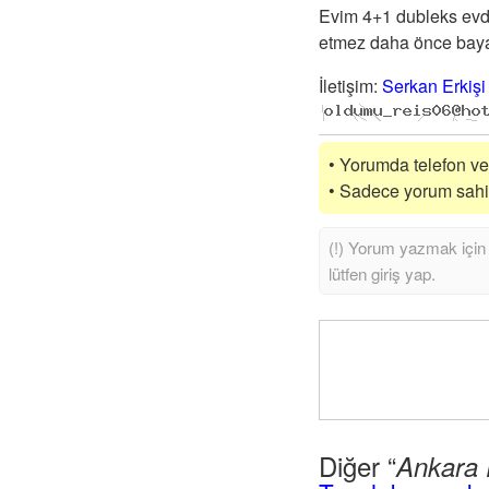
Evim 4+1 dubleks evde
etmez daha önce bayan 
İletişim
:
Serkan Erkişi
• Yorumda telefon vey
• Sadece yorum sahibi
Diğer “
Ankara 