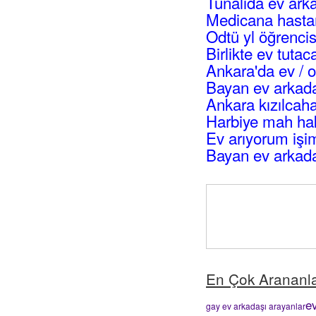
Tunalıda ev ark
Medicana hastan
Odtü yl öğrencis
Birlikte ev tuta
Ankara'da ev / 
Bayan ev arkad
Ankara kızılca
Harbiye mah hak
Ev arıyorum işi
Bayan ev arkad
En Çok Arananl
ev
gay ev arkadaşı arayanlar