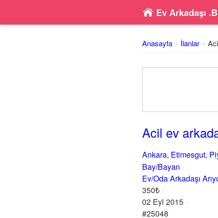
Ev Arkadaşı .B
Anasayfa
İlanlar
Aci
Acil ev arkad
Ankara
,
Etimesgut
,
Pi
Bay/Bayan
Ev/Oda Arkadaşı Arı
350₺
02 Eyl 2015
#25048