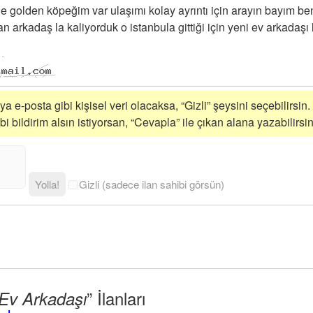
 golden köpeğim var ulaşımı kolay ayrıntı için arayın bayım be
arkadaş la kaliyorduk o istanbula gittiği için yeni ev arkadaşı 
a e-posta gibi kişisel veri olacaksa, “Gizli” şeysini seçebilirsin.
 bildirim alsın istiyorsan, “Cevapla” ile çıkan alana yazabilirsin
Yolla!
Gizli (sadece ilan sahibi görsün)
” İlanları
Ev Arkadaşı