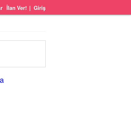
ar
İlan Ver!
|
Giriş
da