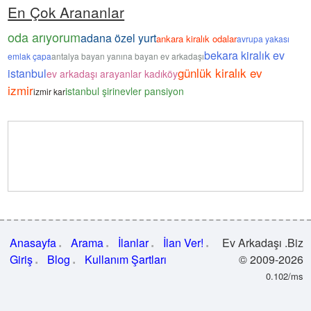
En Çok Arananlar
oda arıyorum
adana özel yurt
ankara kiralık odalar
avrupa yakası
bekara kiralık ev
emlak çapa
antalya bayan yanına bayan ev arkadaşı
günlük kiralık ev
istanbul
ev arkadaşı arayanlar kadıköy
izmir
istanbul şirinevler pansiyon
izmir kar
Anasayfa
Arama
İlanlar
İlan Ver!
Ev Arkadaşı .Biz
Giriş
Blog
Kullanım Şartları
© 2009-2026
0.102/ms