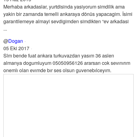
Merhaba arkadaslar, yurtdisinda yasiyorum simdilik ama
yakin bir zamanda temelli ankaraya dönüs yapacagim. İsimi
garantilemeye almayi sevdigimden simdikten “ev arkadasi
...
@
Dogan
05 Eki 2017
Slm bende fuat ankara turkuvazdan yasım 36 aslen
almanya dogumluyum 05050956126 ararsan cok sevınırım
onemlı olan evımde bır ses olsun guvenebılceyım.