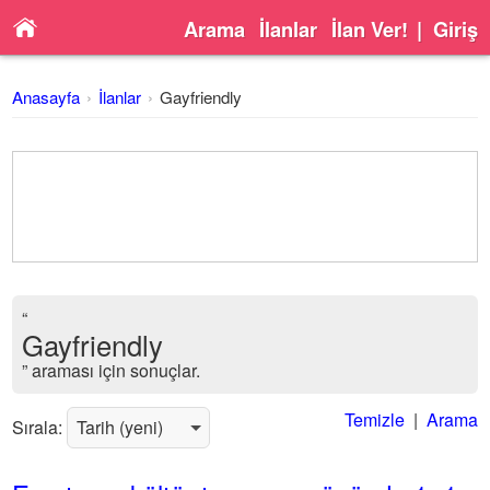
Arama
İlanlar
İlan Ver!
|
Giriş
Anasayfa
İlanlar
Gayfriendly
“
Gayfriendly
” araması için sonuçlar.
Temizle
|
Arama
Sırala: