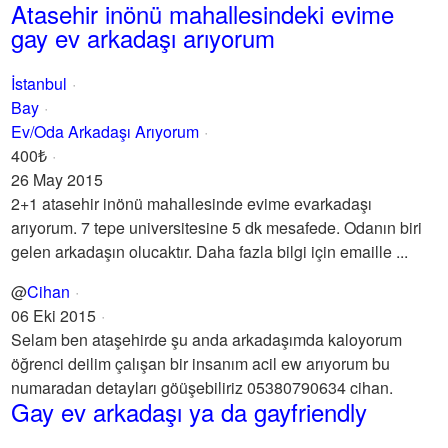
Atasehir inönü mahallesindeki evime
gay ev arkadaşı arıyorum
İstanbul
Bay
Ev/Oda Arkadaşı Arıyorum
400₺
26 May 2015
2+1 atasehir inönü mahallesinde evime evarkadaşı
arıyorum. 7 tepe universitesine 5 dk mesafede. Odanın biri
gelen arkadaşın olucaktır. Daha fazla bilgi için emaille ...
@
Cihan
06 Eki 2015
Selam ben ataşehirde şu anda arkadaşımda kaloyorum
öğrenci deilim çalışan bir insanım acil ew arıyorum bu
numaradan detayları göüşebiliriz 05380790634 cihan.
Gay ev arkadaşı ya da gayfriendly