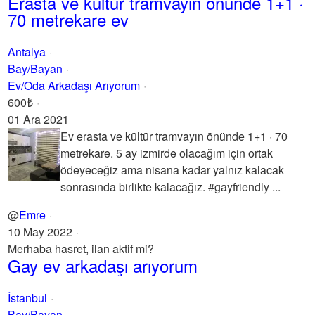
Erasta ve kültür tramvayın önünde 1+1 ·
70 metrekare ev
Antalya
Bay/Bayan
Ev/Oda Arkadaşı Arıyorum
600₺
01 Ara 2021
Ev erasta ve kültür tramvayın önünde 1+1 · 70
metrekare. 5 ay izmirde olacağım için ortak
ödeyeceğiz ama nisana kadar yalnız kalacak
sonrasında birlikte kalacağız. #gayfriendly ...
@
Emre
10 May 2022
Merhaba hasret, ilan aktif mi?
Gay ev arkadaşı arıyorum
İstanbul
Bay/Bayan