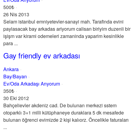
500₺
26 Nis 2013
Selam istanbul emniyetevler-sanayi mah. Tarafinda evini
paylasacak bay arkadas ariyorum calisan biriyim duzenli bir
işişm var kirami odemeleri zamaninda yaparim kesinlikle
para ...
Gay friendly ev arkadası
Ankara
Bay/Bayan
Ev/Oda Arkadaşı Arıyorum
350₺
30 Eki 2012
Bahçelievler akdeniz cad. De bulunan merkezi sstem
otoparklı 3+1 milli kütüphaneye duraklara 5 dk mesafede
bulunan öğrenci evimizde 2 kişi kalıorz. Öncelikle faturaları
...