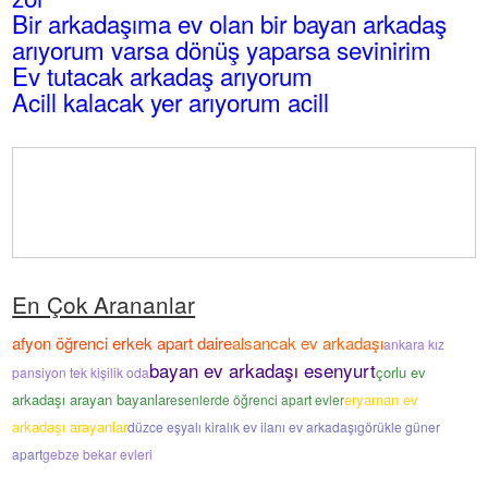
Bir arkadaşıma ev olan bir bayan arkadaş
arıyorum varsa dönüş yaparsa sevinirim
Ev tutacak arkadaş arıyorum
Acill kalacak yer arıyorum acill
En Çok Arananlar
afyon öğrenci erkek apart daire
alsancak ev arkadaşı
ankara kız
bayan ev arkadaşı esenyurt
çorlu ev
pansiyon tek kişilik oda
arkadaşı arayan bayanlar
eryaman ev
esenlerde öğrenci apart evler
arkadaşı arayanlar
düzce eşyalı kiralık ev ilanı ev arkadaşı
görükle güner
apart
gebze bekar evleri