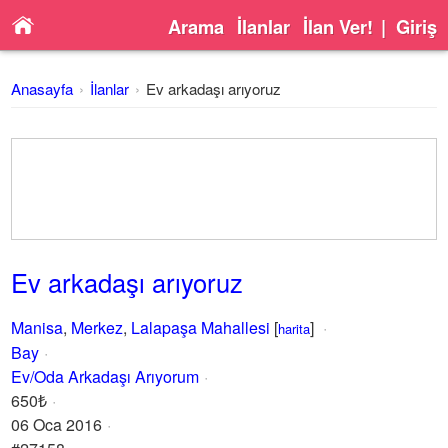
Arama
İlanlar
İlan Ver!
|
Giriş
Anasayfa
İlanlar
Ev arkadaşı arıyoruz
Ev arkadaşı arıyoruz
Manisa
,
Merkez
,
Lalapaşa Mahallesi
[
]
harita
Bay
Ev/Oda Arkadaşı Arıyorum
650₺
06 Oca 2016