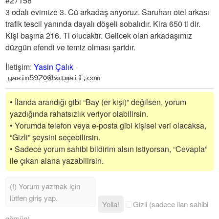
#27158
3 odalı evimize 3. Cü arkadaş arıyoruz. Saruhan otel arkası
trafik tescil yanında dayalı döşeli sobalıdır. Kira 650 tl dir.
Kişi başına 216. Tl olucaktır. Gelicek olan arkadaşımız
düzgün efendi ve temiz olması şartdır.
İletişim
:
Yasin Çalık
• İlanda arandığı gibi “Bay (er kişi)” değilsen, yorum
yazdığında rahatsızlık veriyor olabilirsin.
• Yorumda telefon veya e-posta gibi kişisel veri olacaksa,
“Gizli” şeysini seçebilirsin.
• Sadece yorum sahibi bildirim alsın istiyorsan, “Cevapla”
ile çıkan alana yazabilirsin.
Yolla!
Gizli (sadece ilan sahibi
görsün)