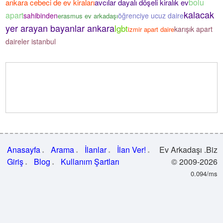
bolu
ankara cebeci de ev kiraları
avcılar dayalı döşeli kiralık ev
kalacak
apart
sahibinden
öğrenciye ucuz daire
erasmus ev arkadaşı
yer arayan bayanlar ankara
lgbt
karışık apart
izmir apart daire
daireler istanbul
Anasayfa
Arama
İlanlar
İlan Ver!
Ev Arkadaşı .Biz
Giriş
Blog
Kullanım Şartları
© 2009-2026
0.094/ms