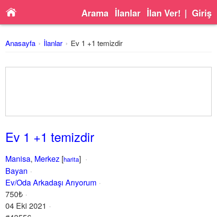
Arama
İlanlar
İlan Ver!
|
Giriş
Anasayfa
İlanlar
Ev 1 +1 temizdir
Ev 1 +1 temizdir
Manisa
,
Merkez
[
]
harita
Bayan
Ev/Oda Arkadaşı Arıyorum
750₺
04 Eki 2021