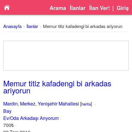
Arama
İlanlar
İlan Ver!
|
Giriş
Anasayfa
İlanlar
Memur titiz kafadengi bi arkadas ariyorun
Memur titiz kafadengi bi arkadas
ariyorun
Mardin
,
Merkez
,
Yenişehir Mahallesi
[
]
harita
Bay
Ev/Oda Arkadaşı Arıyorum
700₺