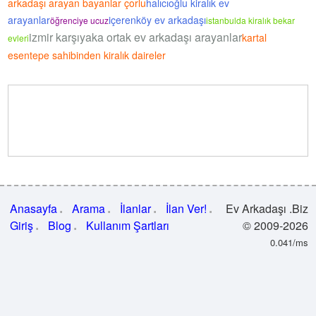
arkadaşı arayan bayanlar çorlu
halıcıoğlu kiralık ev
arayanlar
içerenköy ev arkadaşı
öğrenciye ucuz
istanbulda kiralık bekar
izmir karşıyaka ortak ev arkadaşı arayanlar
kartal
evleri
esentepe sahibinden kiralık daireler
Anasayfa
Arama
İlanlar
İlan Ver!
Ev Arkadaşı .Biz
Giriş
Blog
Kullanım Şartları
© 2009-2026
0.041/ms