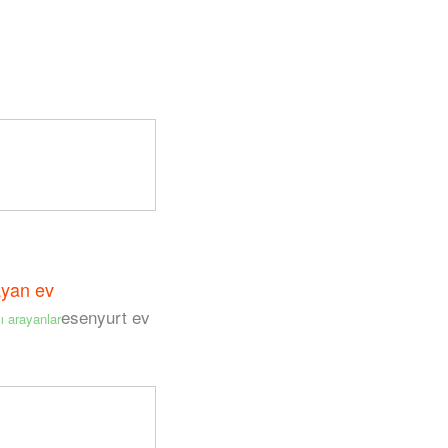
ayan ev
esenyurt ev
ı arayanlar