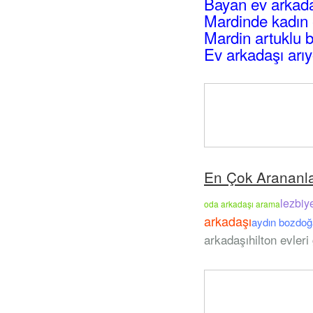
Bayan ev arkada
Mardinde kadın 
Mardin artuklu 
Ev arkadaşı arı
En Çok Arananl
lezbiy
oda arkadaşı arama
arkadaşı
aydın bozdoğa
arkadaşı
hilton evleri