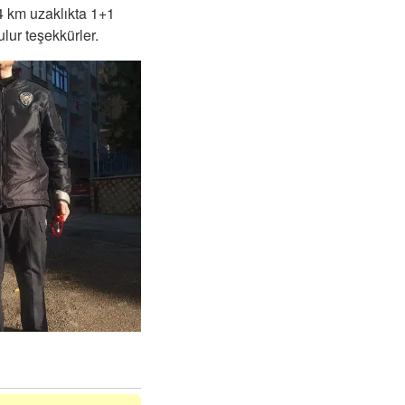
4 km uzaklıkta 1+1
lur teşekkürler.