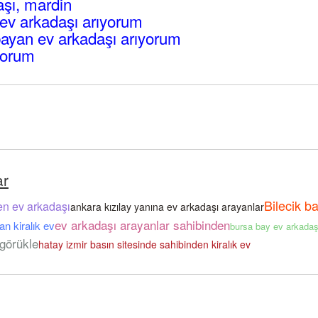
şı, mardin
ev arkadaşı arıyorum
bayan ev arkadaşı arıyorum
yorum
ar
Bilecik b
en ev arkadaşı
ankara kızılay yanına ev arkadaşı arayanlar
ev arkadaşı arayanlar sahibinden
n kiralık ev
bursa bay ev arkadaş
 görükle
hatay izmir basın sitesinde sahibinden kiralık ev