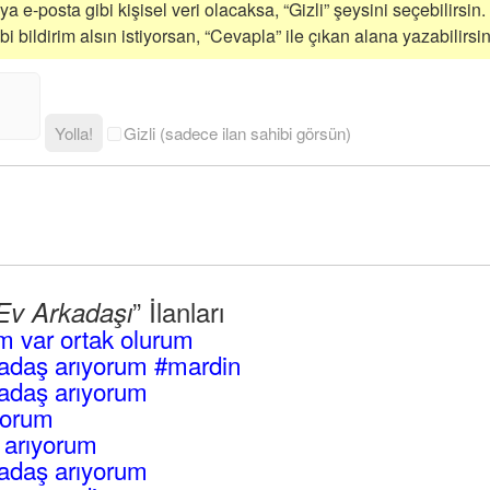
a e-posta gibi kişisel veri olacaksa, “Gizli” şeysini seçebilirsin.
 bildirim alsın istiyorsan, “Cevapla” ile çıkan alana yazabilirsin
Yolla!
Gizli (sadece ilan sahibi görsün)
” İlanları
Ev Arkadaşı
ım var ortak olurum
kadaş arıyorum #mardin
adaş arıyorum
yorum
 arıyorum
adaş arıyorum