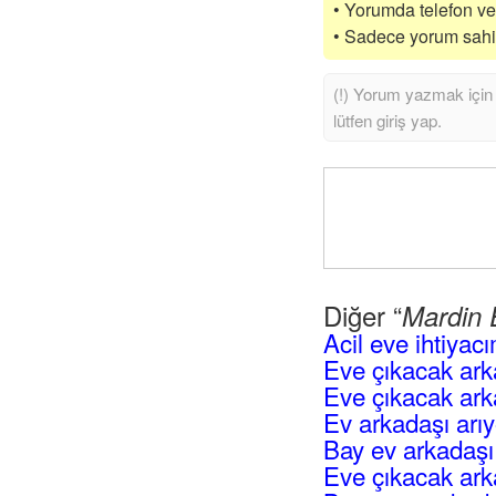
• Yorumda telefon vey
• Sadece yorum sahibi
Diğer “
Mardin 
Acil eve ihtiyac
Eve çıkacak ar
Eve çıkacak ark
Ev arkadaşı arı
Bay ev arkadaşı
Eve çıkacak ark