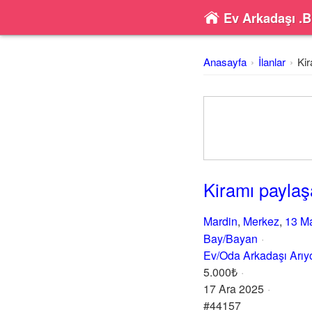
Ev Arkadaşı .B
Anasayfa
İlanlar
Kir
Kiramı paylaş
Mardin
,
Merkez
,
13 Ma
Bay/Bayan
Ev/Oda Arkadaşı Arı
5.000₺
17 Ara 2025
#44157