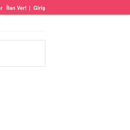
ar
İlan Ver!
|
Giriş