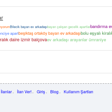
ar
bandırma e
rıyorum
Bilecik bayan ev arkadaşı
bayan çalışan gecelik apartlar
bolu eşyalı kiralı
beşiktaş ortaköy bayan ev arkadaşı
enciye apart
iralık daire izmir balçova
ev arkadaşı arayanlar ümraniye
İlanlar
İlan Ver!
Giriş
Blog
Kullanım Şartları