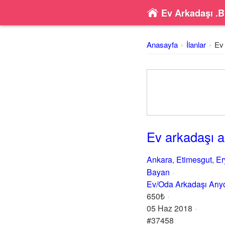
Ev Arkadaşı .B
Anasayfa
İlanlar
Ev 
Ev arkadaşı a
Ankara
,
Etimesgut
,
E
Bayan
Ev/Oda Arkadaşı Arı
650₺
05 Haz 2018
#37458