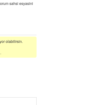
yorum sahsi esyasini
or olabilirsin.
.