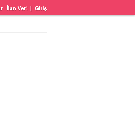
ar
İlan Ver!
|
Giriş