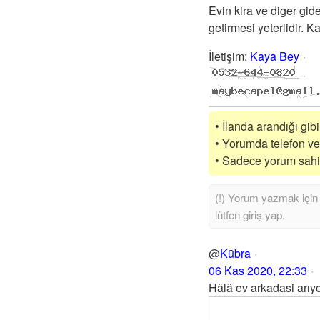
Evin kira ve diger gi
getirmesi yeterlidir. 
İletişim
:
Kaya Bey
• İlanda arandığı gib
• Yorumda telefon vey
• Sadece yorum sahibi
@
Kübra
06 Kas 2020, 22:33
Hâlâ ev arkadasi arıyo