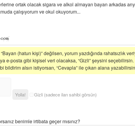
derlerine ortak olacak sigara ve alkol almayan bayan arkadas arı
Kamuda çalışıyorum ve okul okuyorum...
i “Bayan (hatun kişi)” değilsen, yorum yazdığında rahatsızlık veriy
a e-posta gibi kişisel veri olacaksa, “Gizli” şeysini seçebilirsin.
 bildirim alsın istiyorsan, “Cevapla” ile çıkan alana yazabilirsin
Yolla!
Gizli (sadece ilan sahibi görsün)
rsanız benimle irtibata geçer mısınız?