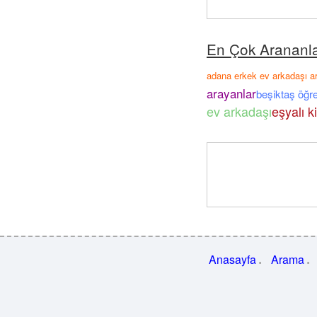
En Çok Arananl
adana erkek ev arkadaşı a
arayanlar
beşiktaş öğr
ev arkadaşı
eşyalı k
Anasayfa
Arama