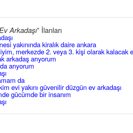
” İlanları
Ev Arkadaşı
adaşı
esi yakınında kiralık daire ankara
iyim, merkezde 2. veya 3. kişi olarak kalacak 
cak arkadaş arıyorum
oda arıyorum
aşı
hamam da
im evi yakını güvenilir düzgün ev arkadaşı
mde gücümde bir insanım
aşı