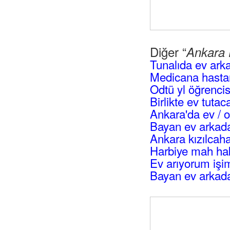
Diğer “
Ankara 
Tunalıda ev ark
Medicana hastan
Odtü yl öğrencis
Birlikte ev tuta
Ankara'da ev / 
Bayan ev arkad
Ankara kızılca
Harbiye mah hak
Ev arıyorum işi
Bayan ev arkad