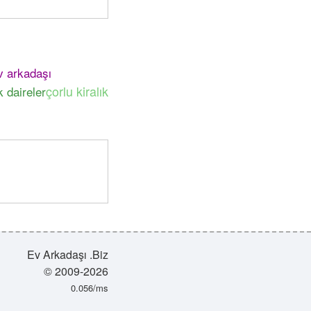
v arkadaşı
çorlu kiralık
k daireler
Ev Arkadaşı .Biz
© 2009-2026
0.056/ms