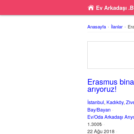
Ev Arkadaşı .B
Anasayfa
İlanlar
Era
Erasmus binam
arıyoruz!
İstanbul
,
Kadıköy
,
Ziv
Bay/Bayan
Ev/Oda Arkadaşı Arı
1.300₺
22 Ağu 2018