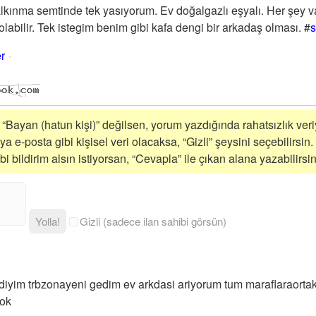
kınma semtinde tek yasıyorum. Ev doğalgazlı eşyalı. Her şey var
labilir. Tek istegim benim gibi kafa dengi bir arkadaş olması.
#
r
i “Bayan (hatun kişi)” değilsen, yorum yazdığında rahatsızlık veriy
a e-posta gibi kişisel veri olacaksa, “Gizli” şeysini seçebilirsin.
 bildirim alsın istiyorsan, “Cevapla” ile çıkan alana yazabilirsin
Yolla!
Gizli (sadece ilan sahibi görsün)
yim trbzonayeni gedim ev arkdasi ariyorum tum maraflaraorta
ok