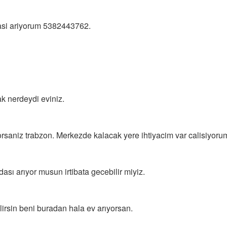
si ariyorum 5382443762.
k nerdeydi eviniz.
orsaniz trabzon. Merkezde kalacak yere ihtiyacim var calisiyoru
sı arıyor musun irtibata gecebilir miyiz.
rsin beni buradan hala ev arıyorsan.