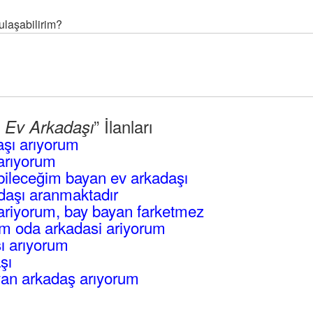
laşabilirim?
” İlanları
 Ev Arkadaşı
şı arıyorum
arıyorum
abileceğim bayan ev arkadaşı
daşı aranmaktadır
ariyorum, bay bayan farketmez
m oda arkadasi ariyorum
sı arıyorum
şı
yan arkadaş arıyorum