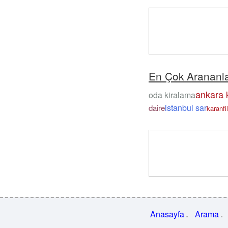
En Çok Arananl
ankara k
oda kiralama
istanbul sar
daire
karanfi
Anasayfa
Arama