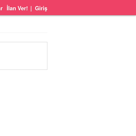
ar
İlan Ver!
|
Giriş