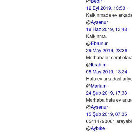
@
Bedir
12 Eyl 2019, 13:53
Kalkinmada ev arkada
@
Aysenur
18 Haz 2019, 13:43
Kalkınma.
@
Ebrunur
29 May 2019, 23:36
Merhabalar semt olara
@
Ibrahim
08 May 2019, 13:34
Hala ev arkadasi ariy
@
Marlam
24 Şub 2019, 17:33
Merhaba hala ev arkada
@
Aysenur
15 Şub 2019, 07:35
05414790061 arayabili
@
Aybike