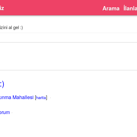
iz
Arama
İlanl
izini al gel :)
:)
kınma Mahallesi
[
]
harita
yorum