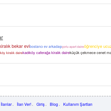
ar
iralık bekar evi
öğrenciye ucu
bostancı ev arkadaşı
çorlu apart daire
kadıköy caferağa kiralık daire
küçük çekmece cenet mahl
lköy kiralık daire
İlanlar
İlan Ver!
Giriş
Blog
Kullanım Şartları