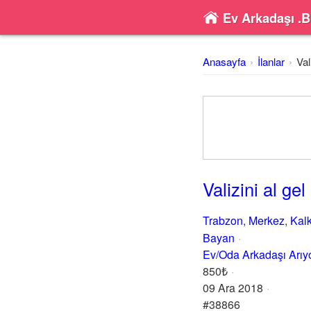
Ev Arkadaşı .B
Anasayfa
İlanlar
Val
Valizini al gel 
Trabzon
,
Merkez
,
Kal
Bayan
Ev/Oda Arkadaşı Arı
850₺
09 Ara 2018
#38866