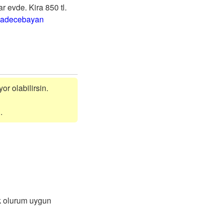
 evde. Kira 850 tl.
sadecebayan
or olabilirsin.
.
k olurum uygun