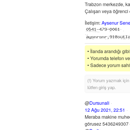
Trabzon merkezde, kal
Çalışan veya öğrenci o
İletişim
:
Aysenur Sene
• İlanda arandığı gib
• Yorumda telefon vey
• Sadece yorum sahibi
@
Dursunali
12 Ağu 2021, 22:51
Meraba makine muhedi
görusez 5436249307 