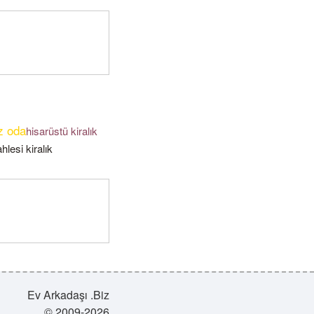
z oda
hisarüstü kiralık
esi kiralık
Ev Arkadaşı .Biz
© 2009-2026