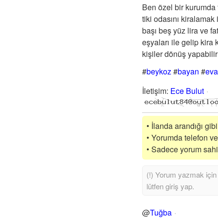
Ben özel bir kurumda t
tiki odasını kiralamak i
başı beş yüz lira ve f
eşyaları ile gelip kir
kişiler dönüş yapabilir
#
beykoz
#
bayan
#
eva
İletişim
:
Ece Bulut
• İlanda arandığı gib
• Yorumda telefon vey
• Sadece yorum sahibi
@
Tuğba