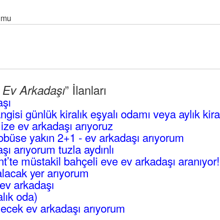
 mu
” İlanları
l Ev Arkadaşı
aşı
angisi günlük kiralık eşyalı odamı veya aylık kir
mize ev arkadaşı arıyoruz
büse yakın 2+1 - ev arkadaşı arıyorum
ı arıyorum tuzla aydınlı
’te müstakil bahçeli eve ev arkadaşı aranıyor!
lacak yer arıyorum
ev arkadaşı
alık oda)
ecek ev arkadaşı arıyorum