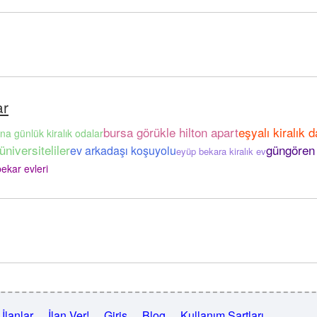
ar
bursa görükle hilton apart
eşyalı kiralık d
na günlük kiralık odalar
niversiteliler
güngören
ev arkadaşı koşuyolu
eyüp bekara kiralık ev
ekar evleri
İlanlar
İlan Ver!
Giriş
Blog
Kullanım Şartları