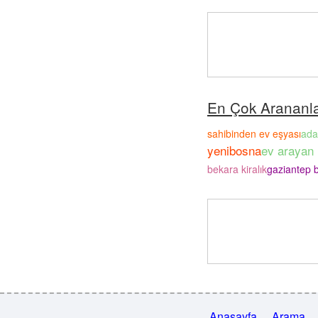
En Çok Arananl
sahibinden ev eşyası
ada
yenibosna
ev arayan ü
bekara kiralık
gaziantep b
Anasayfa
Arama