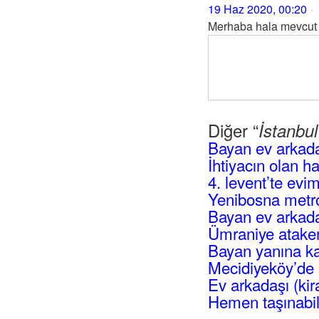
19 Haz 2020, 00:20
Merhaba hala mevcut
Diğer “
İstanbu
Bayan ev arkad
İhtiyacın olan h
4. levent’te evi
Yenibosna metro
Bayan ev arkadaş
Ümraniye atakent
Bayan yanına ka
Mecidiyeköy’de 
Ev arkadaşı (kir
Hemen taşınabil