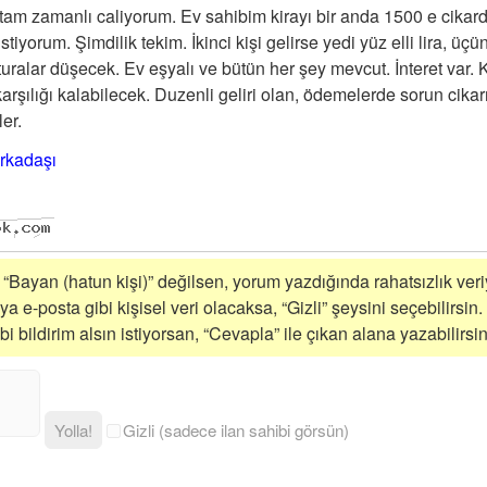
am zamanlı caliyorum. Ev sahibim kirayı bir anda 1500 e cikardi
stiyorum. Şimdilik tekim. İkinci kişi gelirse yedi yüz elli lira, üçün
aturalar düşecek. Ev eşyalı ve bütün her şey mevcut. İnteret var.
a karşılığı kalabilecek. Duzenli geliri olan, ödemelerde sorun ci
ler.
rkadaşı
i “Bayan (hatun kişi)” değilsen, yorum yazdığında rahatsızlık veriy
a e-posta gibi kişisel veri olacaksa, “Gizli” şeysini seçebilirsin.
 bildirim alsın istiyorsan, “Cevapla” ile çıkan alana yazabilirsin
Yolla!
Gizli (sadece ilan sahibi görsün)