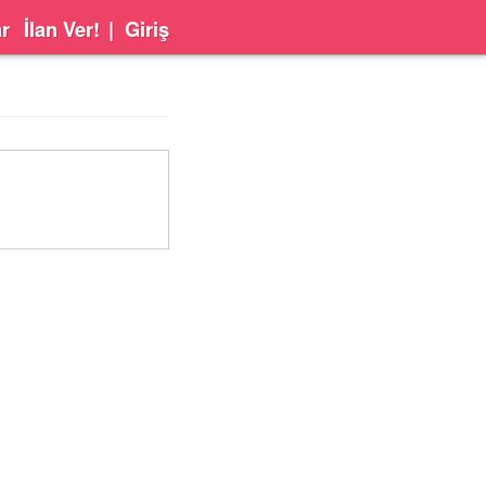
ar
İlan Ver!
|
Giriş