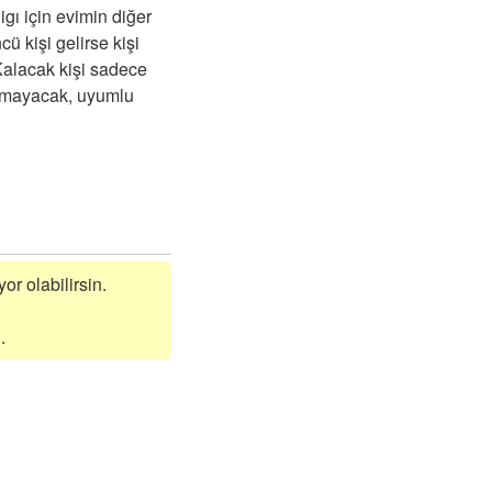
gı için evimin diğer
cü kişi gelirse kişi
 Kalacak kişi sadece
karmayacak, uyumlu
or olabilirsin.
.