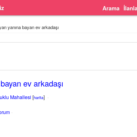
iz
Arama
İlanl
yan yanına bayan ev arkadaşı
 bayan ev arkadaşı
uklu Mahallesi
[
]
harita
yorum