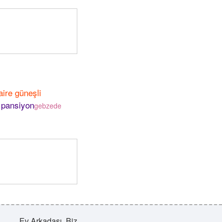
aire güneşli
 pansiyon
gebzede
Ev Arkadaşı .Biz