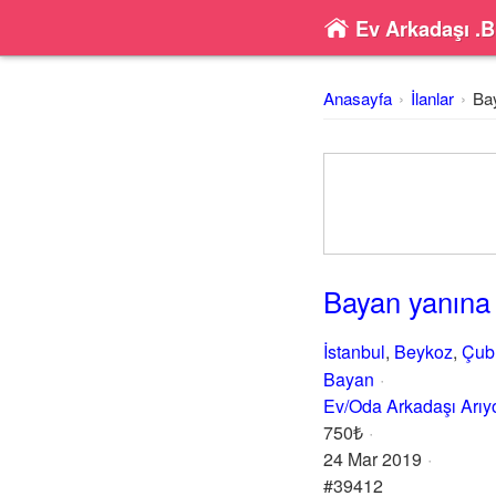
Ev Arkadaşı .B
Anasayfa
İlanlar
Ba
Bayan yanına
İstanbul
,
Beykoz
,
Çub
Bayan
Ev/Oda Arkadaşı Arı
750₺
24 Mar 2019
#39412