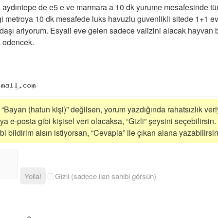
a aydıntepe de e5 e ve marmara a 10 dk yurume mesafesinde tü
i metroya 10 dk mesafede luks havuzlu guvenlikli sitede 1+1 e
daşı ariyorum. Esyali eve gelen sadece valizini alacak hayvan 
ak odencek.
i “Bayan (hatun kişi)” değilsen, yorum yazdığında rahatsızlık veriy
a e-posta gibi kişisel veri olacaksa, “Gizli” şeysini seçebilirsin.
 bildirim alsın istiyorsan, “Cevapla” ile çıkan alana yazabilirsin
Yolla!
Gizli (sadece ilan sahibi görsün)