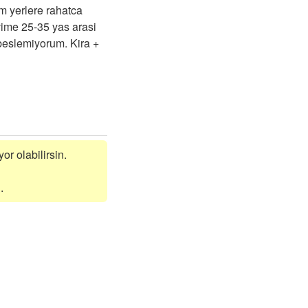
m yerlere rahatca
vime 25-35 yas arasi
beslemiyorum. Kira +
or olabilirsin.
.