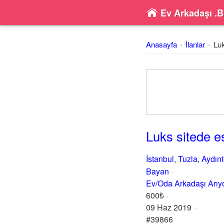
Ev Arkadaşı .B
Anasayfa
İlanlar
Luk
Luks sitede e
İstanbul
,
Tuzla
,
Aydın
Bayan
Ev/Oda Arkadaşı Arı
600₺
09 Haz 2019
#39866