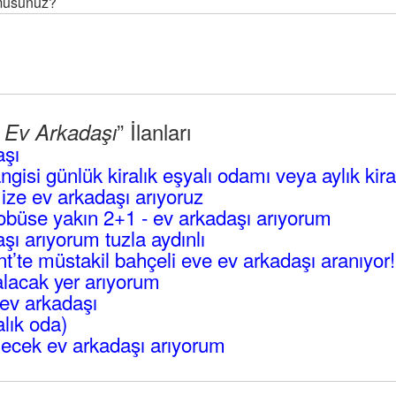
 musunuz?
” İlanları
l Ev Arkadaşı
aşı
angisi günlük kiralık eşyalı odamı veya aylık kir
mize ev arkadaşı arıyoruz
büse yakın 2+1 - ev arkadaşı arıyorum
ı arıyorum tuzla aydınlı
’te müstakil bahçeli eve ev arkadaşı aranıyor!
lacak yer arıyorum
ev arkadaşı
alık oda)
ecek ev arkadaşı arıyorum