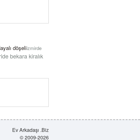
dayalı döşeli
izmirde
vride bekara kiralık
Ev Arkadaşı .Biz
© 2009-2026