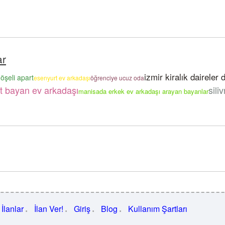
ar
izmir kiralık daireler 
döşeli apart
esenyurt ev arkadaşı
öğrenciye ucuz oda
rt bayan ev arkadaşı
sili
manisada erkek ev arkadaşı arayan bayanlar
İlanlar
İlan Ver!
Giriş
Blog
Kullanım Şartları