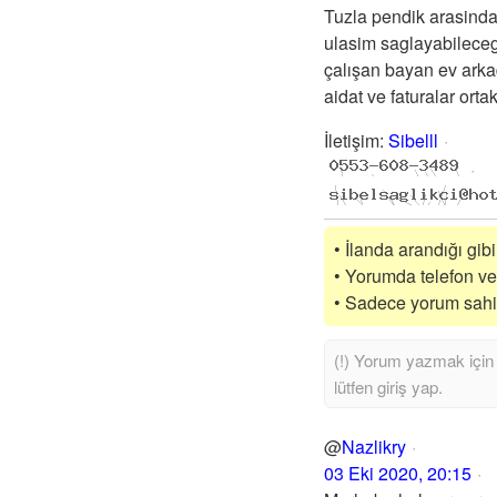
Tuzla pendik arasind
ulasim saglayabileceg
çalışan bayan ev arka
aidat ve faturalar ort
İletişim
:
Sibelll
• İlanda arandığı gib
• Yorumda telefon vey
• Sadece yorum sahibi
@
Nazlikry
03 Eki 2020, 20:15