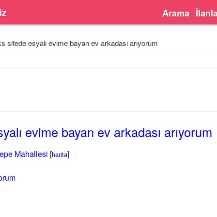
iz
Arama
İlanl
s sitede esyalı evime bayan ev arkadası arıyorum
syalı evime bayan ev arkadası arıyorum
tepe Mahallesi
[
]
harita
yorum