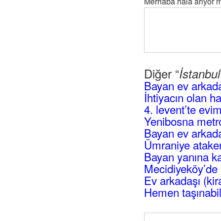
Merhaba hala arıyor
Diğer “
İstanbu
Bayan ev arkad
İhtiyacın olan h
4. levent’te evi
Yenibosna metro
Bayan ev arkadaş
Ümraniye atakent
Bayan yanına ka
Mecidiyeköy’de 
Ev arkadaşı (kir
Hemen taşınabil