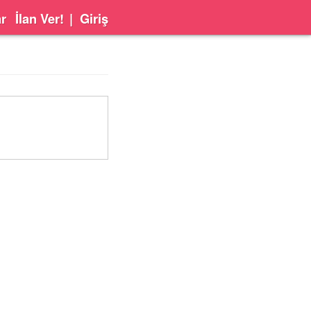
ar
İlan Ver!
|
Giriş