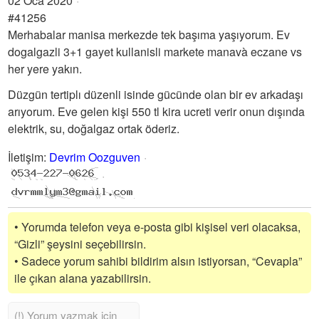
02 Oca 2020
#41256
Merhabalar manisa merkezde tek başıma yaşıyorum. Ev
dogalgazli 3+1 gayet kullanisli markete manavà eczane vs
her yere yakın.
Düzgün tertiplı düzenli isinde gücünde olan bir ev arkadaşı
arıyorum. Eve gelen kişi 550 tl kira ucreti verir onun dışında
elektrik, su, doğalgaz ortak öderiz.
İletişim
:
Devrim Oozguven
• Yorumda telefon veya e-posta gibi kişisel veri olacaksa,
“Gizli” şeysini seçebilirsin.
• Sadece yorum sahibi bildirim alsın istiyorsan, “Cevapla”
ile çıkan alana yazabilirsin.