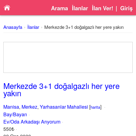
Arama
İlanlar
İlan Ver!
|
Giriş
Anasayfa
İlanlar
Merkezde 3+1 doğalgazlı her yere yakın
Merkezde 3+1 doğalgazlı her yere
yakın
Manisa
,
Merkez
,
Yarhasanlar Mahallesi
[
]
harita
Bay/Bayan
Ev/Oda Arkadaşı Arıyorum
550₺