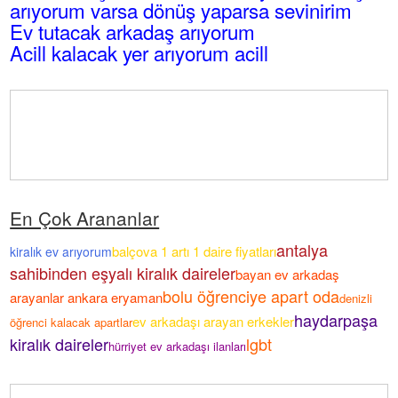
arıyorum varsa dönüş yaparsa sevinirim
Ev tutacak arkadaş arıyorum
Acill kalacak yer arıyorum acill
En Çok Arananlar
antalya
balçova 1 artı 1 daire fiyatları
kiralık ev arıyorum
sahibinden eşyalı kiralık daireler
bayan ev arkadaş
bolu öğrenciye apart oda
arayanlar ankara eryaman
denizli
haydarpaşa
ev arkadaşı arayan erkekler
öğrenci kalacak apartlar
kiralık daireler
lgbt
hürriyet ev arkadaşı ilanları