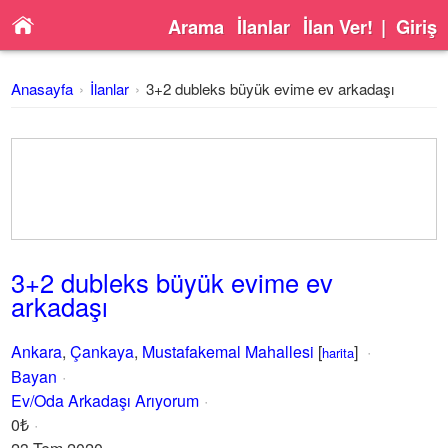
Arama
İlanlar
İlan Ver!
|
Giriş
Anasayfa
İlanlar
3+2 dubleks büyük evime ev arkadaşı
3+2 dubleks büyük evime ev
arkadaşı
Ankara
,
Çankaya
,
Mustafakemal Mahallesi
[
]
harita
Bayan
Ev/Oda Arkadaşı Arıyorum
0₺