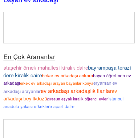
En Çok Arananlar
ataşehir örnek mahallesi kiralık daire
bayrampaşa terazi
dere kiralık daire
bekar ev arkadaşı ankara
bayan öğretmen ev
eryaman ev
arkadaşı
erkek ev arkadaşı arayan bayanlar konya
ev arkadaşı arkadaşlık ilanlar
ev
arkadaşı arayanlar
arkadaşı beylikdüzü
istanbul
giresun eşyalı kiralık öğrenci evleri
anadolu yakası erkeklere apart daire