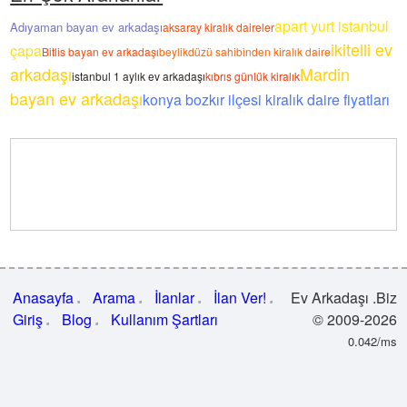
apart yurt istanbul
Adıyaman bayan ev arkadaşı
aksaray kiralık daireler
ikitelli ev
çapa
Bitlis bayan ev arkadaşı
beylikdüzü sahibinden kiralık daire
arkadaşı
Mardin
istanbul 1 aylık ev arkadaşı
kıbrıs günlük kiralık
bayan ev arkadaşı
konya bozkır ilçesi kiralık daire fiyatları
Anasayfa
Arama
İlanlar
İlan Ver!
Ev Arkadaşı .Biz
Giriş
Blog
Kullanım Şartları
© 2009-2026
0.042/ms