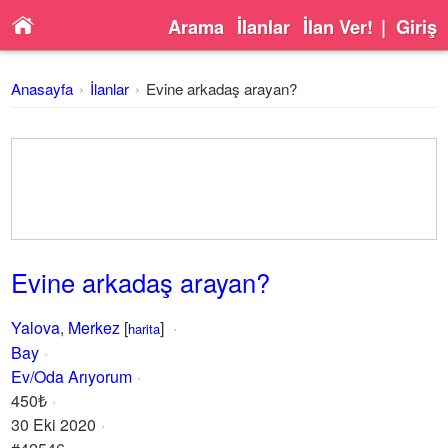
Arama
İlanlar
İlan Ver!
|
Giriş
Anasayfa
İlanlar
Evine arkadaş arayan?
Evine arkadaş arayan?
Yalova
,
Merkez
[
]
harita
Bay
Ev/Oda Arıyorum
450₺
30 Eki 2020