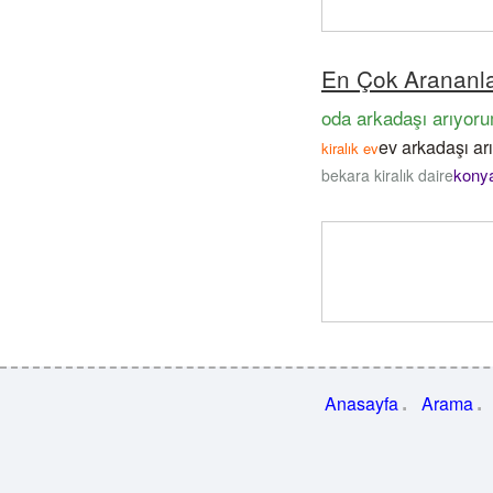
En Çok Arananl
oda arkadaşı arıyor
ev arkadaşı ar
kiralık ev
konya
bekara kiralık daire
Anasayfa
Arama