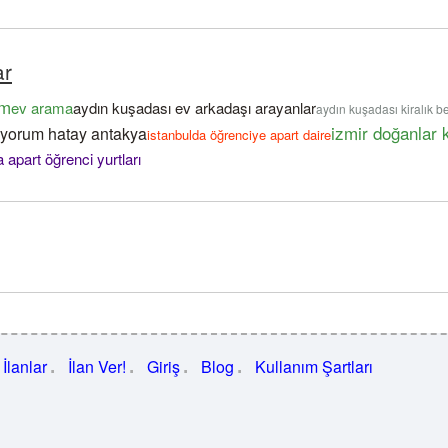
ar
um
ev arama
aydın kuşadası ev arkadaşı arayanlar
aydın kuşadası kiralık be
izmir doğanlar k
ıyorum hatay antakya
istanbulda öğrenciye apart daire
 apart öğrenci yurtları
İlanlar
İlan Ver!
Giriş
Blog
Kullanım Şartları