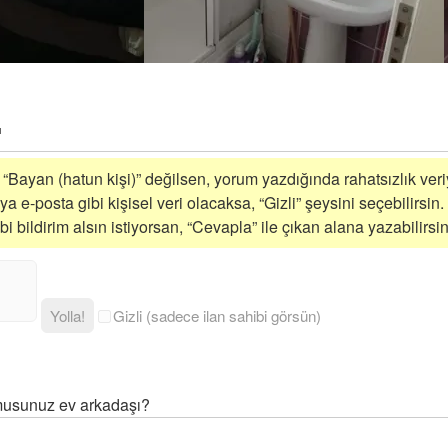
i “Bayan (hatun kişi)” değilsen, yorum yazdığında rahatsızlık veriy
a e-posta gibi kişisel veri olacaksa, “Gizli” şeysini seçebilirsin.
 bildirim alsın istiyorsan, “Cevapla” ile çıkan alana yazabilirsin
Yolla!
Gizli (sadece ilan sahibi görsün)
musunuz ev arkadaşı?