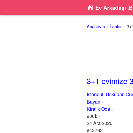
Ev Arkadaşı .B
Anasayfa
İlanlar
3+1
3+1 evimize 3
İstanbul
,
Üsküdar
,
Cum
Bayan
Kiralık Oda
900₺
24 Ara 2020
#42762