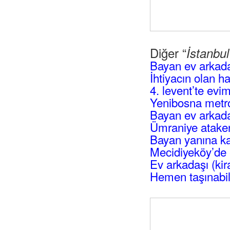
Diğer “
İstanbu
Bayan ev arkad
İhtiyacın olan h
4. levent’te evi
Yenibosna metro
Bayan ev arkadaş
Ümraniye atakent
Bayan yanına ka
Mecidiyeköy’de 
Ev arkadaşı (kir
Hemen taşınabil