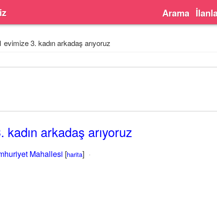
iz
Arama
İlanl
 evimize 3. kadın arkadaş arıyoruz
. kadın arkadaş arıyoruz
huriyet Mahallesi
[
]
harita