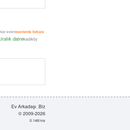
esenlerde bekara
kar evleri
iralık daire
kadıköy
Ev Arkadaşı .Biz
© 2009-2026
0.146/ms