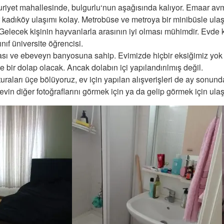
riyet mahallesinde, bulgurlu‘nun aşağısında kalıyor. Emaar a
kadıköy ulaşımı kolay. Metrobüse ve metroya bir minibüsle ulaşa
 Gelecek kişinin hayvanlarla arasının iyi olması mühimdir. Evde k
nıf üniversite öğrencisi.
sı ve ebeveyn banyosuna sahip. Evimizde hiçbir eksiğimiz yok
bir dolap olacak. Ancak dolabın içi yapılandırılmış değil.
aturaları üçe bölüyoruz, ev için yapılan alışverişleri de ay sonun
 evin diğer fotoğraflarını görmek için ya da gelip görmek için ulaşa