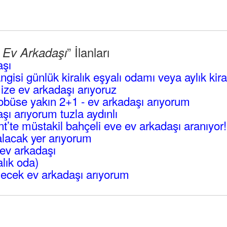
” İlanları
l Ev Arkadaşı
aşı
angisi günlük kiralık eşyalı odamı veya aylık kir
mize ev arkadaşı arıyoruz
büse yakın 2+1 - ev arkadaşı arıyorum
ı arıyorum tuzla aydınlı
’te müstakil bahçeli eve ev arkadaşı aranıyor!
lacak yer arıyorum
ev arkadaşı
alık oda)
ecek ev arkadaşı arıyorum