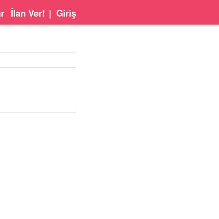
ar
İlan Ver!
|
Giriş