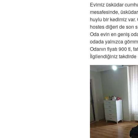
Evimiz üsküdar cumhu
mesafesinde, üsküdar 
huylu bir kedimiz var.
hostes diğeri de son sı
Oda evin en geniş oda
odada yalnızca gömme 
Odanın fiyatı 900 tl, f
İlgilendiğiniz takdirde