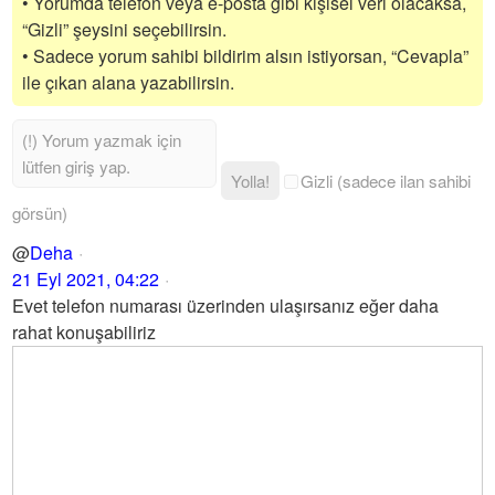
• Yorumda telefon veya e-posta gibi kişisel veri olacaksa,
“Gizli” şeysini seçebilirsin.
• Sadece yorum sahibi bildirim alsın istiyorsan, “Cevapla”
ile çıkan alana yazabilirsin.
Yolla!
Gizli (sadece ilan sahibi
görsün)
@
Deha
21 Eyl 2021, 04:22
Evet telefon numarası üzerinden ulaşırsanız eğer daha
rahat konuşabiliriz