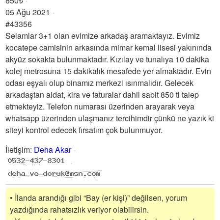
850₺
05 Ağu 2021
#43356
Selamlar 3+1 olan evimize arkadaş aramaktayız. Evimiz
kocatepe camisinin arkasında mimar kemal lisesi yakınında
akyüz sokakta bulunmaktadır. Kızılay ve tunalıya 10 dakika
kolej metrosuna 15 dakikalık mesafede yer almaktadır. Evin
odası eşyalı olup binamız merkezi ısınmalıdır. Gelecek
arkadaştan aidat, kira ve faturalar dahil sabit 850 tl talep
etmekteyiz. Telefon numarası üzerinden arayarak veya
whatsapp üzerinden ulaşmanız tercihimdir çünkü ne yazık ki
siteyi kontrol edecek fırsatım çok bulunmuyor.
İletişim
:
Deha Akar
• İlanda arandığı gibi “Bay (er kişi)” değilsen, yorum
yazdığında rahatsızlık veriyor olabilirsin.