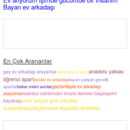
Bayan ev arkadaşı
En Çok Arananlar
anadolu yakası
gay ev arkadaşı arayanlar
bayan öğrenci yurdu
öğrenci apart
bayan çalışan gecelik
avcılar ev arkadaşı
gaziantepte ev arkadaşı
apartlar
bekar evleri avcılar
arayanlar
istanbul sahibinden kiralık daireler başakşehir
izmir selçuk gizli arkadaş
kayabaşı
küçükçekmece tepeüstü kiralıklar
arayanlar