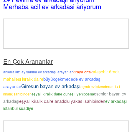
Merhaba acil ev arkadasi ariyorum
En Çok Arananlar
ataşehir örnek
kiraya ortak
ankara kızılay yanına ev arkadaşı arayanlar
büyükçekmecede ev arkadaşı
mahallesi kiralık daire
Giresun bayan ev arkadaşı
arayanlar
eşyalı ev iskenderun 1+1
esenler bayan ev
eşyalı kiralık daire güneşli yenibosna
kiralık sahibinden
eşyalı kiralık daire anadolu yakası sahibinden
arkadaşı
ev arkadaşı
istanbul suadiye