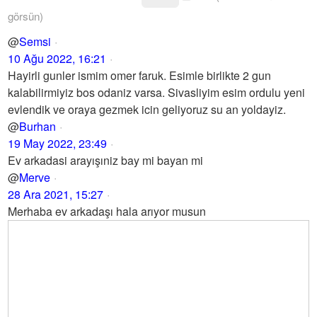
görsün)
@
Semsi
10 Ağu 2022, 16:21
Hayirli gunler ismim omer faruk. Esimle birlikte 2 gun
kalabilirmiyiz bos odaniz varsa. Sivasliyim esim ordulu yeni
evlendik ve oraya gezmek icin geliyoruz su an yoldayiz.
@
Burhan
19 May 2022, 23:49
Ev arkadasi arayışıniz bay mi bayan mi
@
Merve
28 Ara 2021, 15:27
Merhaba ev arkadaşı hala arıyor musun