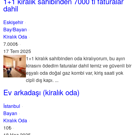
1+1 kiralık sahibinden 7000 tl faturalar
dahil
Eskişehir
Bay/Bayan
Kiralık Oda
7.000₺
17 Tem 2025
1+1 kiralık sahibinden oda kiralıyorum, bu ayın
kirasını ödedim faturalar dahil temiz ve güvenli bir
eşyalı oda doğal gaz kombi var, kiriş saati yok
cipli dış kapı. ...
Ev arkadaşı (kiralık oda)
İstanbul
Bayan
Kiralık Oda
10₺
18 Haz 2025