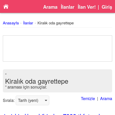
Arama
İlanlar
İlan Ver!
|
Giriş
Anasayfa
İlanlar
Kiralık oda gayrettepe
“
Kiralık oda gayrettepe
” araması için sonuçlar.
Temizle
|
Arama
Sırala: