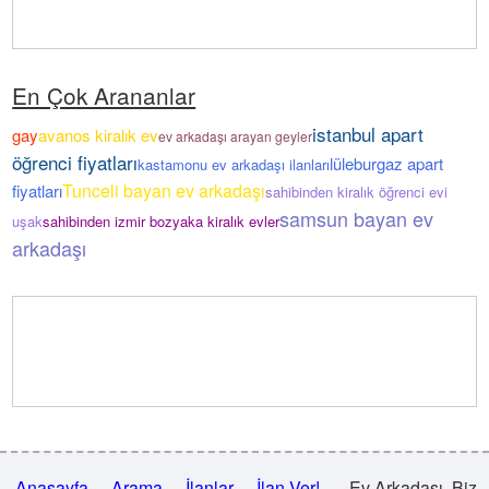
En Çok Arananlar
istanbul apart
gay
avanos kiralık ev
ev arkadaşı arayan geyler
öğrenci fiyatları
lüleburgaz apart
kastamonu ev arkadaşı ilanları
Tunceli bayan ev arkadaşı
fiyatları
sahibinden kiralık öğrenci evi
samsun bayan ev
uşak
sahibinden izmir bozyaka kiralık evler
arkadaşı
Anasayfa
Arama
İlanlar
İlan Ver!
Ev Arkadaşı .Biz