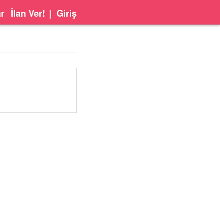
ar
İlan Ver!
|
Giriş