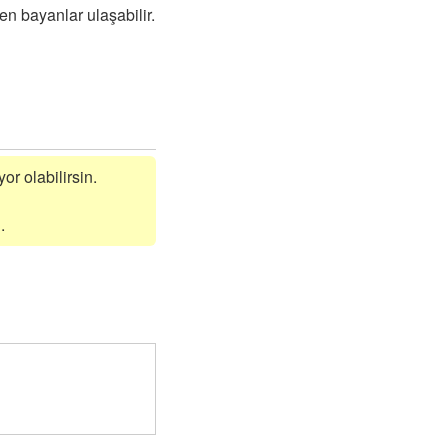
n bayanlar ulaşabilir.
or olabilirsin.
.