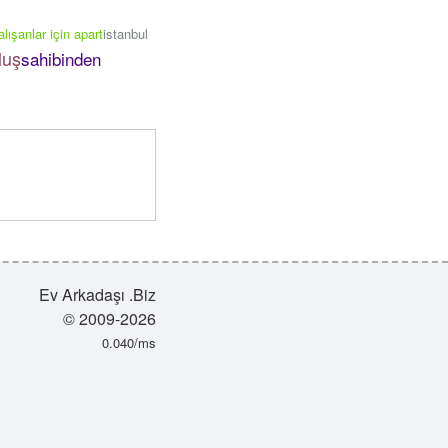
alışanlar için apart
istanbul
luş
sahibinden
Ev Arkadaşı .Biz
© 2009-2026
0.040/ms