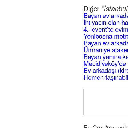
Diğer “
İstanbu
Bayan ev arkad
İhtiyacın olan h
4. levent’te evi
Yenibosna metro
Bayan ev arkadaş
Ümraniye atakent
Bayan yanına ka
Mecidiyeköy’de 
Ev arkadaşı (kir
Hemen taşınabil
En Çok Arananl