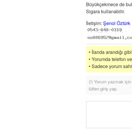
Büyükçekmece de bulun
Sigara kullanabilir.
İletişim
:
Şenol Öztürk
• İlanda arandığı gib
• Yorumda telefon vey
• Sadece yorum sahibi