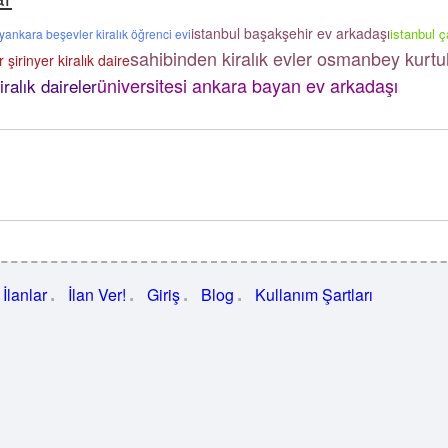
istanbul başakşehir ev arkadaşı
istanbul ç
y
ankara beşevler kiralık öğrenci evi
sahibinden kiralık evler osmanbey kurtu
r şirinyer kiralık daire
üniversitesi ankara bayan ev arkadaşı
alık daireler
İlanlar
İlan Ver!
Giriş
Blog
Kullanım Şartları