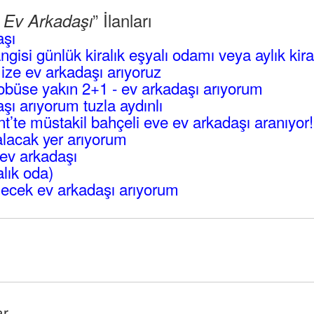
” İlanları
l Ev Arkadaşı
aşı
angisi günlük kiralık eşyalı odamı veya aylık kir
mize ev arkadaşı arıyoruz
büse yakın 2+1 - ev arkadaşı arıyorum
ı arıyorum tuzla aydınlı
’te müstakil bahçeli eve ev arkadaşı aranıyor!
lacak yer arıyorum
ev arkadaşı
alık oda)
ecek ev arkadaşı arıyorum
ar