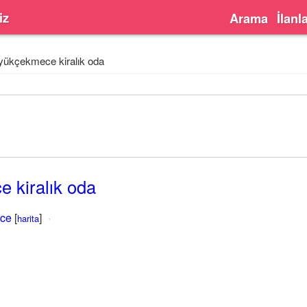
iz
Arama
İlanl
yükçekmece kiralık oda
 kiralık oda
ce
[
]
harita