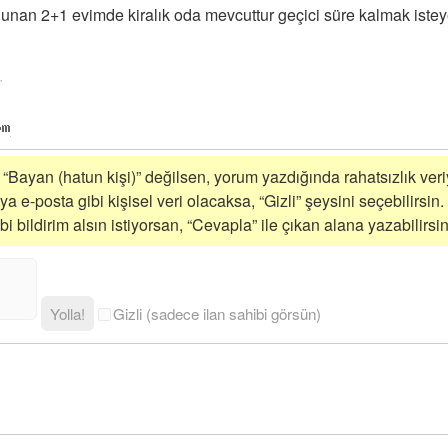
an 2+1 evimde kiralık oda mevcuttur geçici süre kalmak isteye
i “Bayan (hatun kişi)” değilsen, yorum yazdığında rahatsızlık veriy
a e-posta gibi kişisel veri olacaksa, “Gizli” şeysini seçebilirsin.
 bildirim alsın istiyorsan, “Cevapla” ile çıkan alana yazabilirsin
Yolla!
Gizli (sadece ilan sahibi görsün)