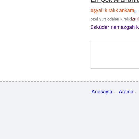
eşyalı kiralık ankara
ga
izmi
özel yurt odaları kiralık
üsküdar namazgah kir
Anasayfa
Arama