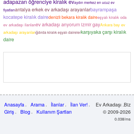
adapazarı öğrenciye kiralık ev
aydın merkez en ucuz ev
antalya erkek ev arkadaşı arayanlar
bayrampaşa
fiyatları
kocatepe kiralık daire
denizli bekara kiralık daire
eşyalı kiralık oda
ev arkadaşı arıyorum izmir gay
ev arkadaşı ilanları
Ankara bay ev
karşıyaka çarşı kiralık
arkadaşı arayanlar
ığdırda kiralık eşyalı daireler
daire
Anasayfa
Arama
İlanlar
İlan Ver!
Ev Arkadaşı .Biz
Giriş
Blog
Kullanım Şartları
© 2009-2026
0.038/ms