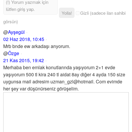
Yolla!
Gizli (sadece ilan sahibi
görsün)
@
Ayşegül
02 Haz 2018, 10:45
Mrb bnde ew arkadaşı arıyorum.
@
Özge
21 Kas 2015, 19:42
Merhaba ben emlak konutlarında yaşıyorum 2+1 evde
yaşıyorum 500 tl kira 240 tl aidat 8ay diğer 4 ayda 150 size
uygunsa mail adresim uzman_gzl@hotmail. Com evimde
her şey var düşünürseniz görüşelim.