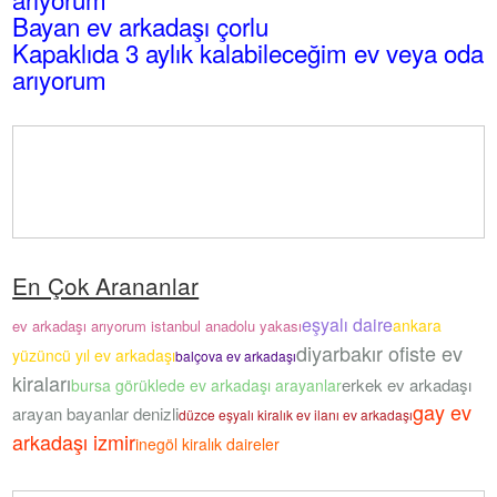
Bayan ev arkadaşı çorlu
Kapaklıda 3 aylık kalabileceğim ev veya oda
arıyorum
En Çok Arananlar
eşyalı daire
ankara
ev arkadaşı arıyorum istanbul anadolu yakası
diyarbakır ofiste ev
yüzüncü yıl ev arkadaşı
balçova ev arkadaşı
kiraları
erkek ev arkadaşı
bursa görüklede ev arkadaşı arayanlar
gay ev
arayan bayanlar denizli
düzce eşyalı kiralık ev ilanı ev arkadaşı
arkadaşı izmir
inegöl kiralık daireler