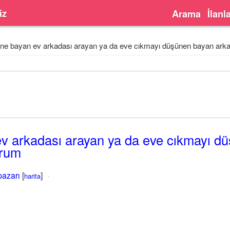
iz
Arama
İlanl
ıne bayan ev arkadası arayan ya da eve cıkmayı düşünen bayan ark
v arkadası arayan ya da eve cıkmayı d
orum
pazarı
[
]
harita