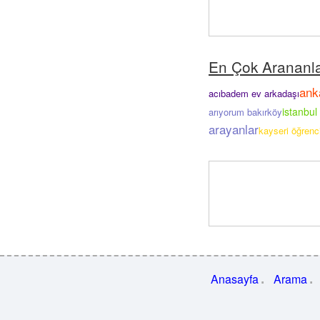
En Çok Arananl
ank
acıbadem ev arkadaşı
istanbul 
arıyorum bakırköy
arayanlar
kayseri öğrenci
Anasayfa
Arama