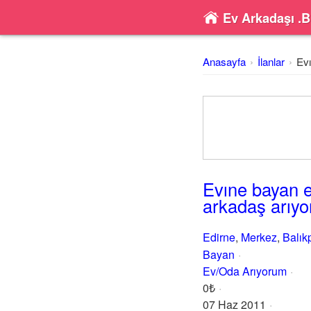
Ev Arkadaşı .B
Anasayfa
İlanlar
Ev
Evıne bayan e
arkadaş arıy
Edirne
,
Merkez
,
Balık
Bayan
Ev/Oda Arıyorum
0₺
07 Haz 2011