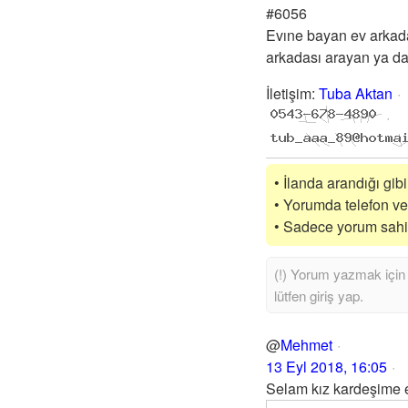
#6056
Evıne bayan ev arkad
arkadası arayan ya d
İletişim
:
Tuba Aktan
• İlanda arandığı gib
• Yorumda telefon vey
• Sadece yorum sahibi
@
Mehmet
13 Eyl 2018, 16:05
Selam kız kardeşime 