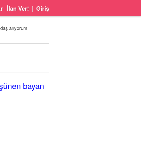
ar
İlan Ver!
|
Giriş
adaş arıyorum
üşünen bayan