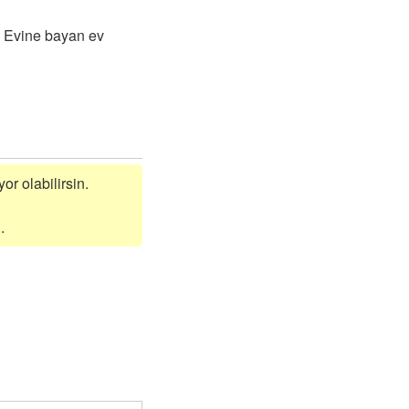
. Evine bayan ev
or olabilirsin.
.