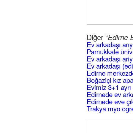
Diğer “
Edirne 
Ev arkadaşı arı
Pamukkale üniv
Ev arkadaşı ari
Ev arkadaşı (edi
Edirne merkezde
Boğaziçi kız ap
Evimiz 3+1 ayrı
Edirnede ev ark
Edirnede eve ç
Trakya myo ogre