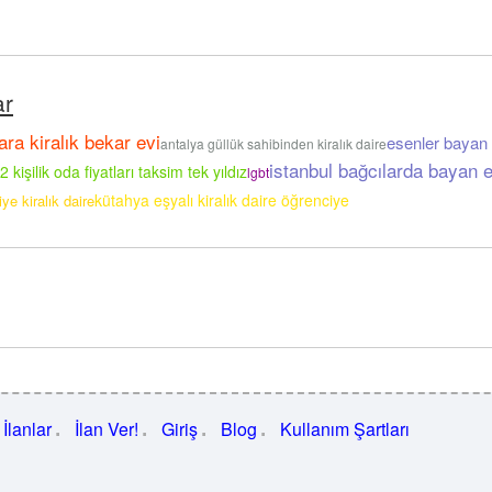
ar
ara kiralık bekar evi
esenler bayan
antalya güllük sahibinden kiralık daire
istanbul bağcılarda bayan 
2 kişilik oda fiyatları taksim tek yıldız
lgbt
kütahya eşyalı kiralık daire öğrenciye
ye kiralık daire
İlanlar
İlan Ver!
Giriş
Blog
Kullanım Şartları