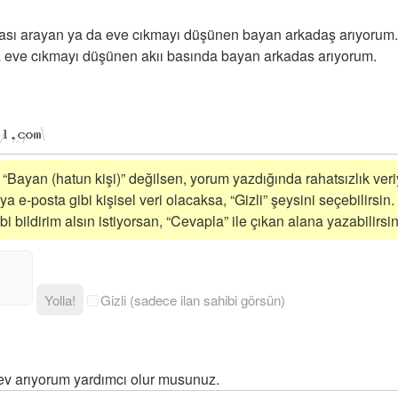
ası arayan ya da eve cıkmayı düşünen bayan arkadaş arıyorum
a eve cıkmayı düşünen akıı basında bayan arkadas arıyorum.
i “Bayan (hatun kişi)” değilsen, yorum yazdığında rahatsızlık veriy
a e-posta gibi kişisel veri olacaksa, “Gizli” şeysini seçebilirsin.
 bildirim alsın istiyorsan, “Cevapla” ile çıkan alana yazabilirsin
Yolla!
Gizli (sadece ilan sahibi görsün)
ev arıyorum yardımcı olur musunuz.