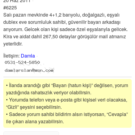
20 Haz 2011
#6225
Salı pazarı mevkinde 4+1,2 banyolu, doğalgazlı, eşyalı
dublex eve sorumluluk sahibi, güvenilir bayan arkadaşı
arıyorum. Gelcek olan kişi sadece özel eşyalarıyla gelicek.
Kira ve aidat dahil 267,50 detaylar görüşülür mail atmanız
yeterlidir.
İletişim
:
Damla
• İlanda arandığı gibi “Bayan (hatun kişi)” değilsen, yorum
yazdığında rahatsızlık veriyor olabilirsin.
• Yorumda telefon veya e-posta gibi kişisel veri olacaksa,
“Gizli” şeysini seçebilirsin.
• Sadece yorum sahibi bildirim alsın istiyorsan, “Cevapla”
ile çıkan alana yazabilirsin.