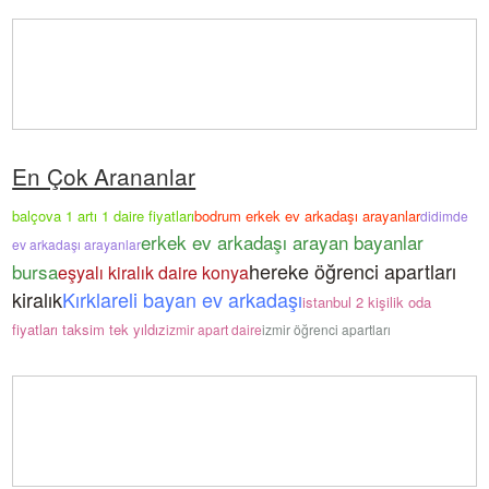
En Çok Arananlar
balçova 1 artı 1 daire fiyatları
bodrum erkek ev arkadaşı arayanlar
didimde
erkek ev arkadaşı arayan bayanlar
ev arkadaşı arayanlar
hereke öğrenci apartları
bursa
eşyalı kiralık daire konya
kiralık
Kırklareli bayan ev arkadaşı
istanbul 2 kişilik oda
fiyatları taksim tek yıldız
izmir apart daire
izmir öğrenci apartları