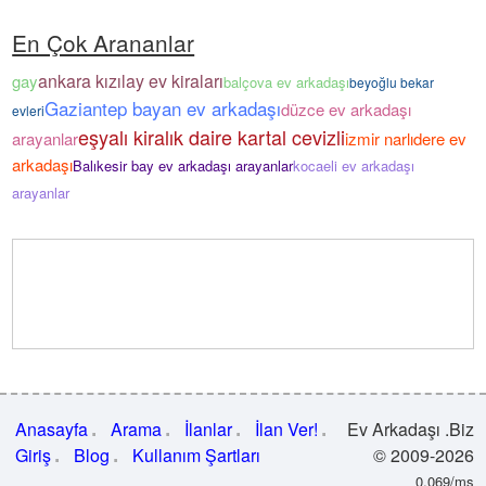
En Çok Arananlar
ankara kızılay ev kiraları
gay
balçova ev arkadaşı
beyoğlu bekar
Gaziantep bayan ev arkadaşı
düzce ev arkadaşı
evleri
eşyalı kiralık daire kartal cevizli
arayanlar
izmir narlıdere ev
arkadaşı
Balıkesir bay ev arkadaşı arayanlar
kocaeli ev arkadaşı
arayanlar
Anasayfa
Arama
İlanlar
İlan Ver!
Ev Arkadaşı .Biz
Giriş
Blog
Kullanım Şartları
© 2009-2026
0.069/ms