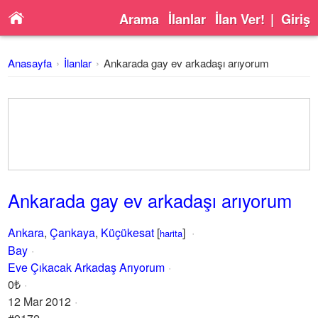
Arama
İlanlar
İlan Ver!
|
Giriş
Anasayfa
İlanlar
Ankarada gay ev arkadaşı arıyorum
Ankarada gay ev arkadaşı arıyorum
Ankara
,
Çankaya
,
Küçükesat
[
]
harita
Bay
Eve Çıkacak Arkadaş Arıyorum
0₺
12 Mar 2012