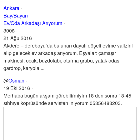
Ankara
Bay/Bayan
Ev/Oda Arkadaşı Arıyorum
300₺
21 Ağu 2016
Akdere – dereboyu’da bulunan dayalı döşeli evime valizini
alıp gelecek ev arkadaş arıyorum. Eşyalar: çamaşır
makinesi, ocak, buzdolabı, oturma grubu, yatak odası
gardrop, karyola ...
@
Osman
19 Eki 2016
Merhaba bugün akşam görebilirmiyim 18 den sonra 18-45
sıhhıye köprüsünde servisten iniyorum 05356483203.