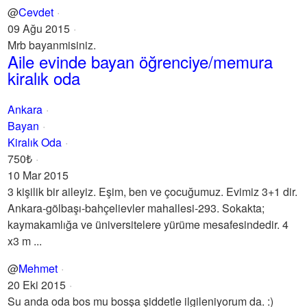
@
Cevdet
09 Ağu 2015
Mrb bayanmisiniz.
Aile evinde bayan öğrenciye/memura
kiralık oda
Ankara
Bayan
Kiralık Oda
750₺
10 Mar 2015
3 kişilik bir aileyiz. Eşim, ben ve çocuğumuz. Evimiz 3+1 dir.
Ankara-gölbaşı-bahçelievler mahallesi-293. Sokakta;
kaymakamlığa ve üniversitelere yürüme mesafesindedir. 4
x3 m ...
@
Mehmet
20 Eki 2015
Su anda oda bos mu bosşa şiddetle ilgileniyorum da. :)