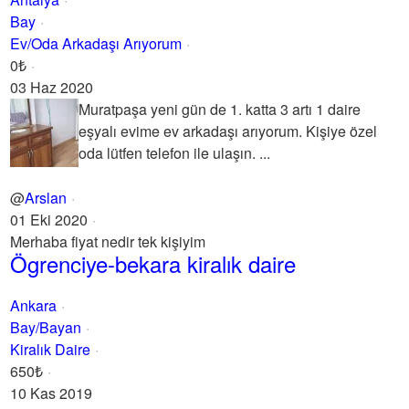
Bay
Ev/Oda Arkadaşı Arıyorum
0₺
03 Haz 2020
Muratpaşa yeni gün de 1. katta 3 artı 1 daire
eşyalı evime ev arkadaşı arıyorum. Kişiye özel
oda lütfen telefon ile ulaşın. ...
@
Arslan
01 Eki 2020
Merhaba fiyat nedir tek kişiyim
Ögrenciye-bekara kiralık daire
Ankara
Bay/Bayan
Kiralık Daire
650₺
10 Kas 2019