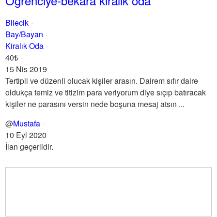
Ögrenciye-bekara kiralık oda
Bilecik
Bay/Bayan
Kiralık Oda
40₺
15 Nis 2019
Tertipli ve düzenli olucak kişiler arasın. Dairem sıfır daire
oldukça temiz ve titizim para veriyorum diye sıçıp batıracak
kişiler ne parasını versin nede boşuna mesaj atsın ...
@
Mustafa
10 Eyl 2020
İlan geçerlidir.