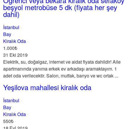
Öğrenci veya bekara kiralık oda sefaköy
beşyol metrobüse 5 dk (fiyata her şey
dahil)
İstanbul
Bay
Kiralık Oda
1.000₺
31 Eki 2019
Elektrik, su, doğalgaz, internet ve aidat fiyata dahildir! Aile
apartmanında yanıma erkek ev arkadaşı aramaktayım. 1
adet oda verilecektir. Salon, mutfak, banyo ve wc ortak ...
Yeşilova mahallesi kiralık oda
İstanbul
Bay
Kiralık Oda
550₺
18 Eyl 2019