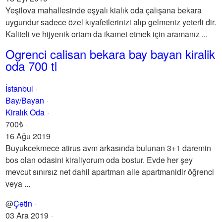
Yeşilova mahallesinde eşyalı kialık oda çalışana bekara
uygundur sadece özel kıyafetlerinizi alıp gelmeniz yeterli dir.
Kaliteli ve hijyenik ortam da ikamet etmek için aramanız ...
Ogrenci calisan bekara bay bayan kiralik
oda 700 tl
İstanbul
Bay/Bayan
Kiralık Oda
700₺
16 Ağu 2019
Buyukcekmece atirus avm arkasında bulunan 3+1 daremin
bos olan odasini kiraliyorum oda bostur. Evde her şey
mevcut sınırsız net dahil apartman aile apartmanidir öğrenci
veya ...
@
Çetin
03 Ara 2019