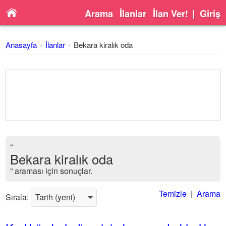
Arama
İlanlar
İlan Ver!
|
Giriş
Anasayfa
İlanlar
Bekara kiralık oda
“
Bekara kiralık oda
” araması için sonuçlar.
Temizle
|
Arama
Sırala: