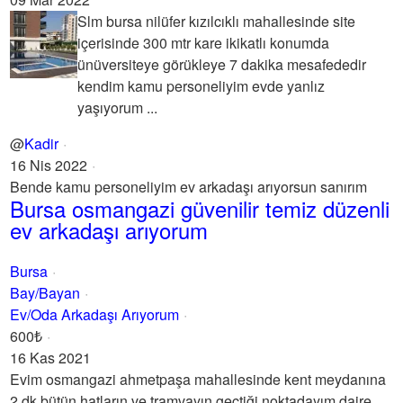
Slm bursa nilüfer kızılcıklı mahallesinde site
içerisinde 300 mtr kare ikikatlı konumda
ünüversiteye görükleye 7 dakika mesafededir
kendim kamu personeliyim evde yanlız
yaşıyorum ...
@
Kadir
16 Nis 2022
Bende kamu personeliyim ev arkadaşı arıyorsun sanırım
Bursa osmangazi güvenilir temiz düzenli
ev arkadaşı arıyorum
Bursa
Bay/Bayan
Ev/Oda Arkadaşı Arıyorum
600₺
16 Kas 2021
Evim osmangazi ahmetpaşa mahallesinde kent meydanına
2 dk bütün hatların ve tramvayın geçtiği noktadayım daire