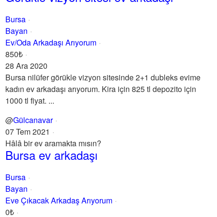
Bursa
Bayan
Ev/Oda Arkadaşı Arıyorum
850₺
28 Ara 2020
Bursa nilüfer görükle vizyon sitesinde 2+1 dubleks evime
kadın ev arkadaşı arıyorum. Kira için 825 tl depozito için
1000 tl fiyat. ...
@
Gülcanavar
07 Tem 2021
Hâlâ bir ev aramakta mısın?
Bursa ev arkadaşı
Bursa
Bayan
Eve Çıkacak Arkadaş Arıyorum
0₺