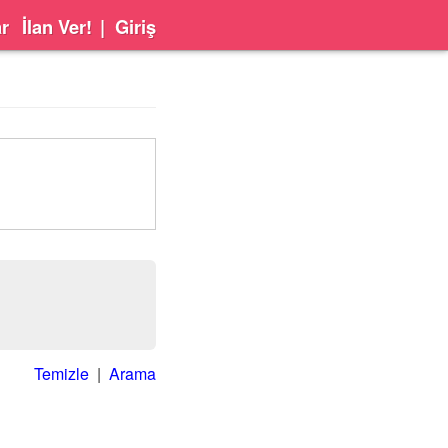
ar
İlan Ver!
|
Giriş
Temizle
|
Arama