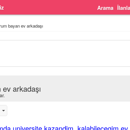
iz
Arama
İlanl
rum bayan ev arkadaşı
 ev arkadaşı
ar.
da universite kazandim, kalabilecegim ev