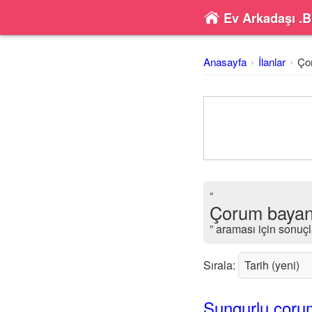
Ev Arkadaşı .B
Anasayfa
İlanlar
Ço
“
Çorum bayan
” araması için sonuçl
Sırala:
Sungurlu corum