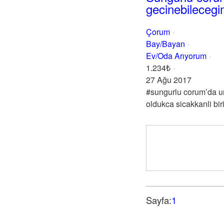
gecinebileceg
Çorum
Bay/Bayan
Ev/Oda Arıyorum
1.234₺
27 Ağu 2017
#sungurlu corum’da un
oldukca sicakkanli bir
Sayfa:
1