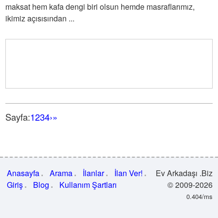
maksat hem kafa dengi biri olsun hemde masraflarımız,
ikimiz açısısından ...
Sayfa:
1
2
3
4
›
»
Anasayfa
Arama
İlanlar
İlan Ver!
Ev Arkadaşı .Biz
Giriş
Blog
Kullanım Şartları
© 2009-2026
0.404/ms