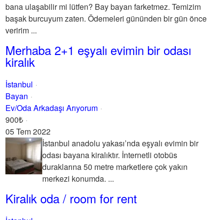
bana ulaşabilir mi lütfen? Bay bayan farketmez. Temizim
başak burcuyum zaten. Ödemeleri gününden bir gün önce
veririm ...
Merhaba 2+1 eşyalı evimin bir odası
kiralık
İstanbul
Bayan
Ev/Oda Arkadaşı Arıyorum
900₺
05 Tem 2022
İstanbul anadolu yakası’nda eşyalı evimin bir
odası bayana kiralıktır. İnternetli otobüs
duraklarına 50 metre marketlere çok yakın
merkezi konumda. ...
Kiralık oda / room for rent