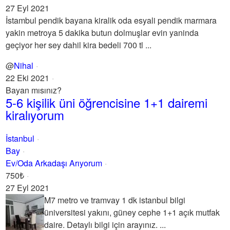
27 Eyl 2021
İstambul pendik bayana kiralik oda esyali pendik marmara
yakin metroya 5 dakika butun dolmuşlar evin yaninda
geçiyor her sey dahil kira bedeli 700 tl ...
@
Nihal
22 Eki 2021
Bayan mısınız?
5-6 kişilik üni öğrencisine 1+1 dairemi
kiralıyorum
İstanbul
Bay
Ev/Oda Arkadaşı Arıyorum
750₺
27 Eyl 2021
M7 metro ve tramvay 1 dk istanbul bilgi
üniversitesi yakını, güney cephe 1+1 açık mutfak
daire. Detaylı bilgi için arayınız. ...