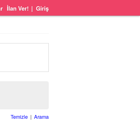
ar
İlan Ver!
|
Giriş
Temizle
|
Arama