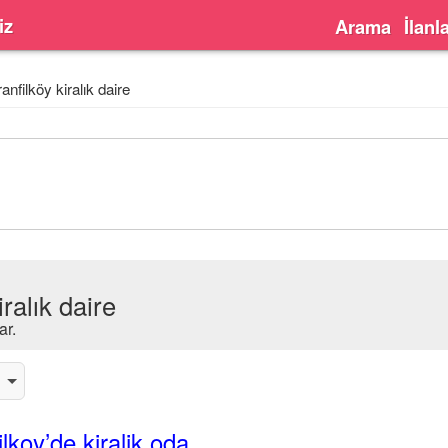
iz
Arama
İlanl
anfilköy kiralık daire
iralık daire
ar.
ilkoy’de kiralik oda