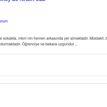
yorum
r sokakta, mkm`nin hemen arkasında yer almaktadır. Müstakil, b
ı oturmaktadır. Öğrenciye ve bekara uygundur ...