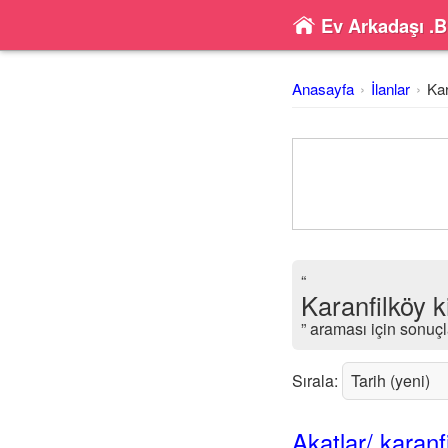
Ev Arkadaşı .B
Anasayfa
İlanlar
Kar
“
Karanfilköy k
” araması için sonuçl
Sırala:
Akatlar/ karanf