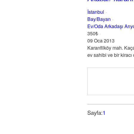
İstanbul
Bay/Bayan
Ev/Oda Arkadaşı Arı
350₺
09 Oca 2013
Karanfilköy mah. Kaça
ev sahibi ve bir kirac
Sayfa:
1