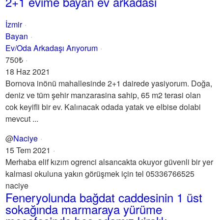
2+1 evime bayan ev arkadasi
İzmir
Bayan
Ev/Oda Arkadaşı Arıyorum
750₺
18 Haz 2021
Bornova inönü mahallesinde 2+1 dairede yasiyorum. Doğa,
deniz ve tüm şehir manzarasina sahip, 65 m2 terasi olan
cok keyifli bir ev. Kalınacak odada yatak ve elbise dolabi
mevcut ...
@
Naciye
15 Tem 2021
Merhaba elif kızım ogrenci alsancakta okuyor güvenli bir yer
kalmasi okuluna yakın görüşmek için tel 05336766525
naciye
Feneryolunda bağdat caddesinin 1 üst
sokağında marmaraya yürüme