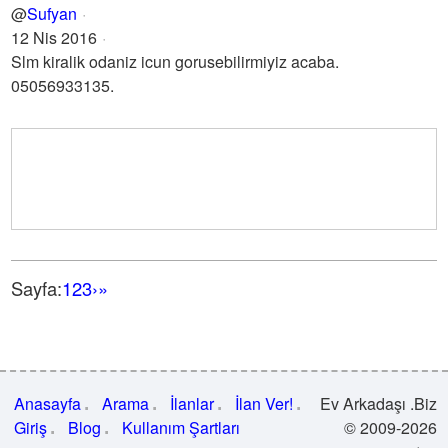
@
Sufyan
12 Nis 2016
Slm kiralik odaniz icun gorusebilirmiyiz acaba.
05056933135.
Sayfa:
1
2
3
›
»
Anasayfa
Arama
İlanlar
İlan Ver!
Ev Arkadaşı .Biz
Giriş
Blog
Kullanım Şartları
© 2009-2026