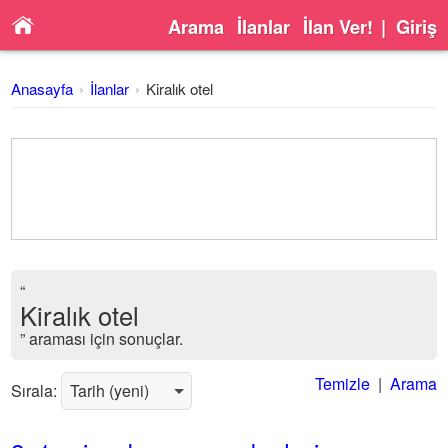
Arama
İlanlar
İlan Ver!
|
Giriş
Anasayfa
İlanlar
Kiralık otel
“
Kiralık otel
” araması için sonuçlar.
Temizle
|
Arama
Sırala: