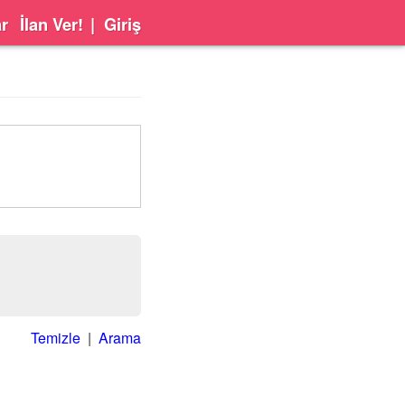
ar
İlan Ver!
|
Giriş
Temizle
|
Arama