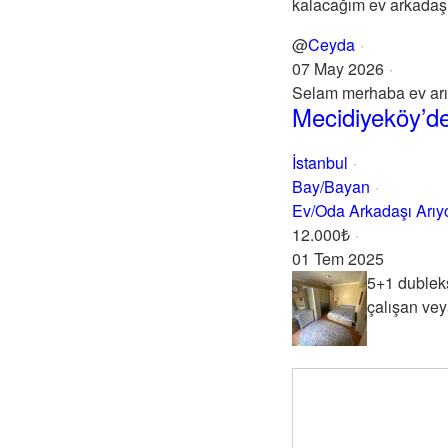
kalacağım ev arkadaşı 
@
Ceyda
07 May 2026
Selam merhaba ev ar
Mecidiyeköy’de
İstanbul
Bay/Bayan
Ev/Oda Arkadaşı Arı
12.000₺
01 Tem 2025
5+1 dubleks
çalışan veya