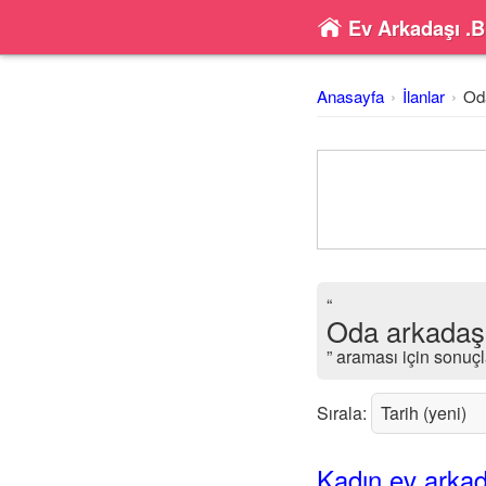
Ev Arkadaşı .B
Anasayfa
İlanlar
Oda
“
Oda arkadaşı 
” araması için sonuçl
Sırala:
Kadın ev arkad