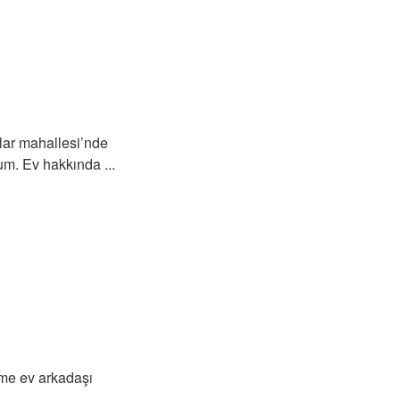
lar mahallesi’nde
um. Ev hakkında ...
ime ev arkadaşı