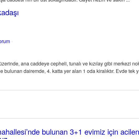
kadaşı
yorum
 üzerinde, ana caddeye cepheli, tunalı ve kızılay gibi merkezi n
 bulunan dairemde, 4. katta yer alan 1 oda kiralıktır. Evde tek y
ahallesi’nde bulunan 3+1 evimiz için acile
ruz