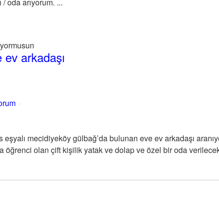
/ oda arıyorum. ...
ıyormusun
 ev arkadaşı
yorum
 eşyalı mecidiyeköy gülbağ’da bulunan eve ev arkadaşı aranıy
 öğrenci olan çift kişilik yatak ve dolap ve özel bir oda verilecek