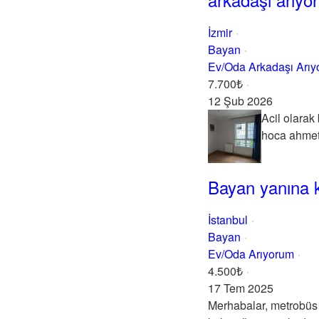
İzmir
Bayan
Ev/Oda Arkadaşı Arı
7.700₺
12 Şub 2026
Acil olarak
hoca ahmet 
Bayan yanına k
İstanbul
Bayan
Ev/Oda Arıyorum
4.500₺
17 Tem 2025
Merhabalar, metrobüs 