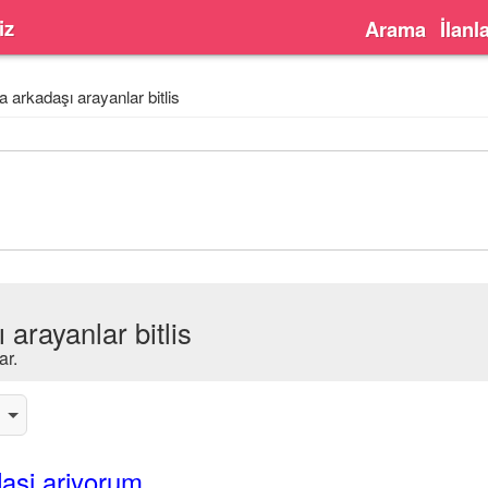
iz
Arama
İlanl
 arkadaşı arayanlar bitlis
arayanlar bitlis
ar.
asi ariyorum