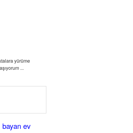
oktalara yürüme
aşıyorum ...
n bayan ev