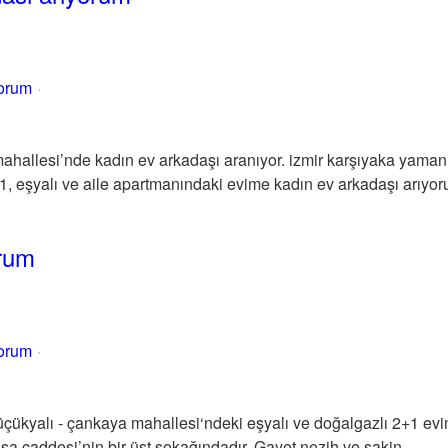
yorum
hallesi’nde kadın ev arkadaşı aranıyor. izmir karşıyaka yaman
, eşyalı ve aile apartmanındaki evime kadın ev arkadaşı arıyor
orum
yorum
Küçükyalı - çankaya mahallesi‘ndeki eşyalı ve doğalgazlı 2+1 ev
şa caddesi’nin bir üst sokağındadır. Gayet nezih ve sakin ...