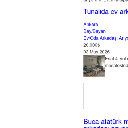
Tunalıda ev ar
Ankara
Bay/Bayan
Ev/Oda Arkadaşı Arı
20.000₺
03 May 2026
Esat 4. yol
mesafesinde
Buca atatürk m
arkadaşı arıyo