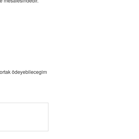
e mesafesindedir.
ı ortak ödeyebilecegim