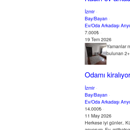
İzmir
Bay/Bayan
Ev/Oda Arkadaşı Arı
7.000₺
19 Tem 2026
Yamanlar ma
bulunan 2+1
Odamı kiralıy
İzmir
Bay/Bayan
Ev/Oda Arkadaşı Arı
14.000₺
11 May 2026
Herkese iyi günler.. 
arıyorum. Ev, mithatpa