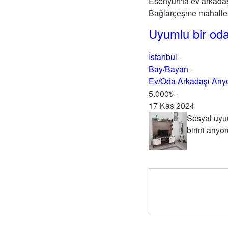
Esenyurt'ta ev arkada
Bağlarçeşme mahallesi
Uyumlu bir oda
İstanbul
Bay/Bayan
Ev/Oda Arkadaşı Arı
5.000₺
17 Kas 2024
Sosyal uyum
birini arıyor