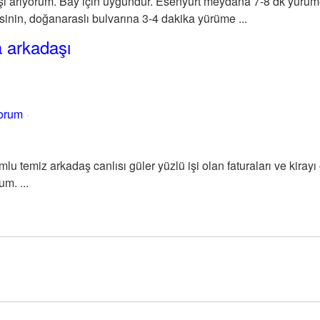
şı arıyorum. Bay için uygundur. Esenyurt meydana 7-8 dk yürüm
nin, doğanaraslı bulvarına 3-4 dakika yürüme ...
 arkadaşı
yorum
lu temiz arkadaş canlısı güler yüzlü işi olan faturaları ve kiray
um. ...