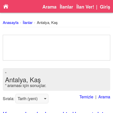
Arama
İlanlar
İlan Ver!
|
Giriş
Anasayfa
İlanlar
Antalya, Kaş
“
Antalya, Kaş
” araması için sonuçlar.
Temizle
|
Arama
Sırala: