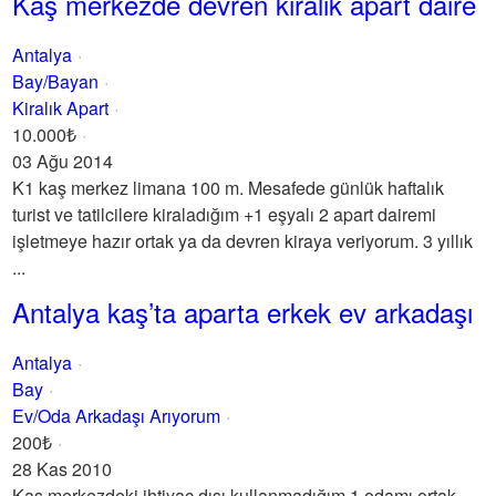
Kaş merkezde devren kiralık apart daire
Antalya
Bay/Bayan
Kiralık Apart
10.000₺
03 Ağu 2014
K1 kaş merkez limana 100 m. Mesafede günlük haftalık
turist ve tatilcilere kiraladığım +1 eşyalı 2 apart dairemi
işletmeye hazır ortak ya da devren kiraya veriyorum. 3 yıllık
...
Antalya kaş’ta aparta erkek ev arkadaşı
Antalya
Bay
Ev/Oda Arkadaşı Arıyorum
200₺
28 Kas 2010
Kaş merkezdeki ihtiyaç dışı kullanmadığım 1 odamı ortak