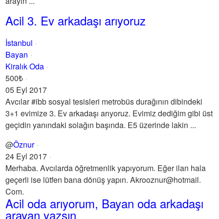
arayın ...
Acil 3. Ev arkadaşı arıyoruz
İstanbul
Bayan
Kiralık Oda
500₺
05 Eyl 2017
Avcılar #ibb sosyal tesisleri metrobüs durağının dibindeki
3+1 evimize 3. Ev arkadaşı arıyoruz. Evimiz dediğim gibi üst
geçidin yanındaki solağın başında. E5 üzerinde lakin ...
@
Öznur
24 Eyl 2017
Merhaba. Avcılarda öğretmenlik yapıyorum. Eğer ilan hala
geçerli ise lütfen bana dönüş yapın. Akrooznur@hotmail.
Com.
Acil oda arıyorum, Bayan oda arkadaşı
arayan yazsın