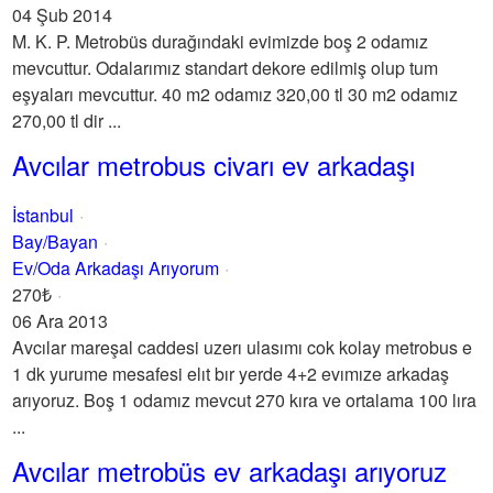
04 Şub 2014
M. K. P. Metrobüs durağındaki evimizde boş 2 odamız
mevcuttur. Odalarımız standart dekore edilmiş olup tum
eşyaları mevcuttur. 40 m2 odamız 320,00 tl 30 m2 odamız
270,00 tl dir ...
Avcılar metrobus civarı ev arkadaşı
İstanbul
Bay/Bayan
Ev/Oda Arkadaşı Arıyorum
270₺
06 Ara 2013
Avcılar mareşal caddesi uzerı ulasımı cok kolay metrobus e
1 dk yurume mesafesi elıt bır yerde 4+2 evımıze arkadaş
arıyoruz. Boş 1 odamız mevcut 270 kıra ve ortalama 100 lıra
...
Avcılar metrobüs ev arkadaşı arıyoruz