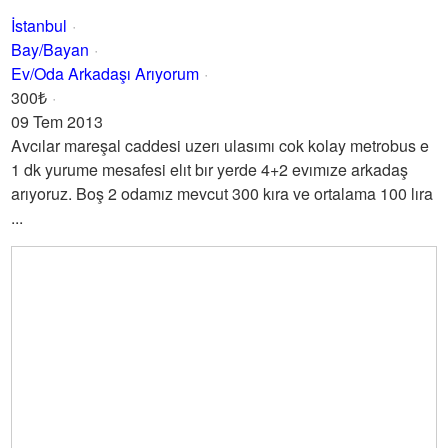
İstanbul
Bay/Bayan
Ev/Oda Arkadaşı Arıyorum
300₺
09 Tem 2013
Avcılar mareşal caddesi uzerı ulasımı cok kolay metrobus e
1 dk yurume mesafesi elıt bır yerde 4+2 evımıze arkadaş
arıyoruz. Boş 2 odamız mevcut 300 kıra ve ortalama 100 lıra
...