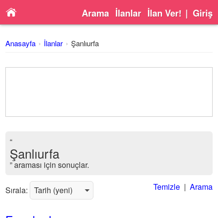
Arama
İlanlar
İlan Ver!
|
Giriş
Anasayfa
İlanlar
Şanlıurfa
“
Şanlıurfa
” araması için sonuçlar.
Temizle
|
Arama
Sırala: