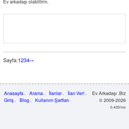
Ev arkadaşı olablilirm.
Sayfa:
1
2
3
4
›
»
Anasayfa
Arama
İlanlar
İlan Ver!
Ev Arkadaşı .Biz
Giriş
Blog
Kullanım Şartları
© 2009-2026
0.433/ms