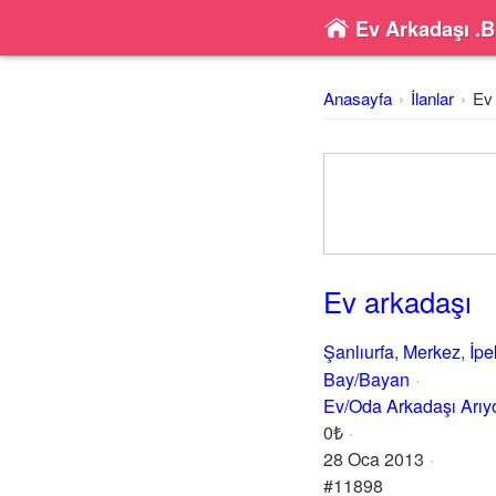
Ev Arkadaşı .B
Anasayfa
İlanlar
Ev
Ev arkadaşı
Şanlıurfa
,
Merkez
,
İpe
Bay/Bayan
Ev/Oda Arkadaşı Arı
0₺
28 Oca 2013
#11898