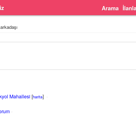
iz
Arama
İlanl
 arkadaşı
kyol Mahallesi
[
]
harita
yorum