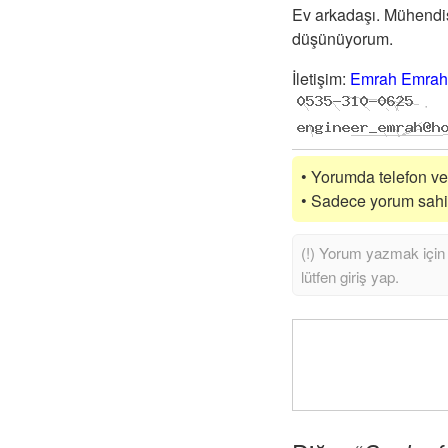
Ev arkadaşı. Mühendis
düşünüyorum.
İletişim
:
Emrah Emrah
• Yorumda telefon vey
• Sadece yorum sahibi