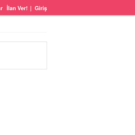
ar
İlan Ver!
|
Giriş