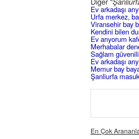
Diğer “
Şanlıur
Ev arkadaşı ar
Urfa merkez, ba
Viransehir bay 
Kendini bilen du
Ev arıyorum kafe
Merhabalar dene
Sağlam güvenili
Ev arkadaşı arı
Memur bay bayan
Şanliurfa masuk 
En Çok Arananl