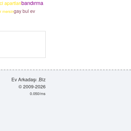
bandırma
i apartları
gay bul ev
r mersin
Ev Arkadaşı .Biz
© 2009-2026
0.050/ms