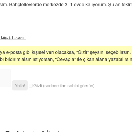
im. Bahçlelievlerde merkezde 3+1 evde kalıyorum. Şu an tekim.
a e-posta gibi kişisel veri olacaksa, “Gizli” şeysini seçebilirsin.
 bildirim alsın istiyorsan, “Cevapla” ile çıkan alana yazabilirsin
Yolla!
Gizli (sadece ilan sahibi görsün)