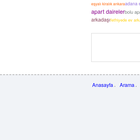
adana e
eşyalı kiralık ankara
apart daireler
bolu ap
arkadaşı
fethiyede ev ark
Anasayfa
Arama