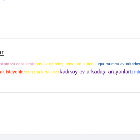
ar
bay ev arkadaşı arıyorum istanbul
ugur mumcu ev arkadaşı
nkara tek odalı kiralık
kadıköy ev arkadaşı arayanlar
izmi
ak isteyenler
çalışana kiralık oda