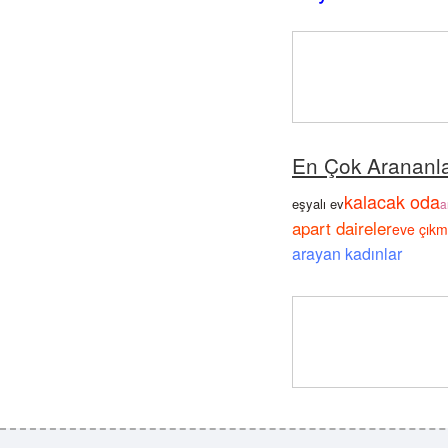
En Çok Arananl
kalacak oda
eşyalı ev
a
apart daireler
eve çıkm
arayan kadınlar