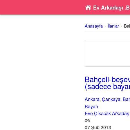
Ev Arkadaşı .B
Anasayfa
İlanlar
Bah
Bahçeli-beşev
(sadece baya
Ankara
,
Çankaya
,
Bah
Bayan
Eve Çıkacak Arkadaş
0₺
07 Şub 2013