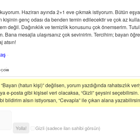
okuyorum. Haziran ayında 2+1 eve çıkmak istiyorum. Bütün eşya
n kişinin genç odası da benden temin edilecektir ve çok az kullan
blem değil. Dağınıklık ve temizlik konusunu çok önemserim. Tutul
m. Bana mesajla ulaşırsanız çok sevinirim. Tercihim; bayan öğre
 atsın!
taş
i “Bayan (hatun kişi)” değilsen, yorum yazdığında rahatsızlık veriy
a e-posta gibi kişisel veri olacaksa, “Gizli” şeysini seçebilirsin.
 bildirim alsın istiyorsan, “Cevapla” ile çıkan alana yazabilirsin
Yolla!
Gizli (sadece ilan sahibi görsün)