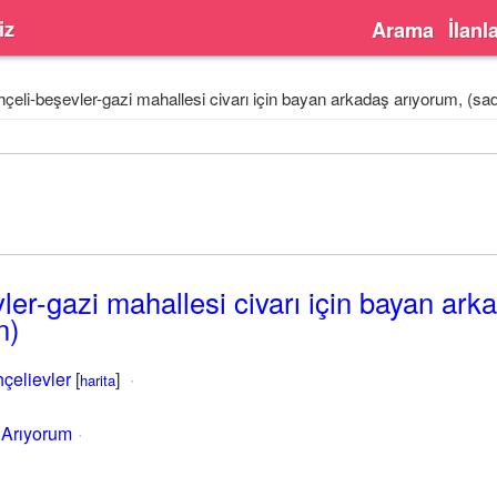
iz
Arama
İlanl
çeli-beşevler-gazi mahallesi civarı için bayan arkadaş arıyorum, (s
ler-gazi mahallesi civarı için bayan ark
n)
çelievler
[
]
harita
 Arıyorum