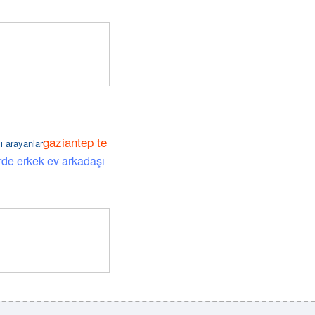
gaziantep te
 arayanlar
rde erkek ev arkadaşı