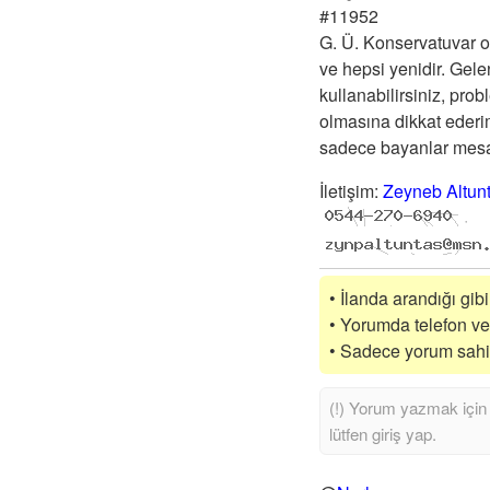
#11952
G. Ü. Konservatuvar 
ve hepsi yenidir. Gele
kullanabilirsiniz, pro
olmasına dikkat ederi
sadece bayanlar mesaj
İletişim
:
Zeyneb Altun
• İlanda arandığı gib
• Yorumda telefon vey
• Sadece yorum sahibi