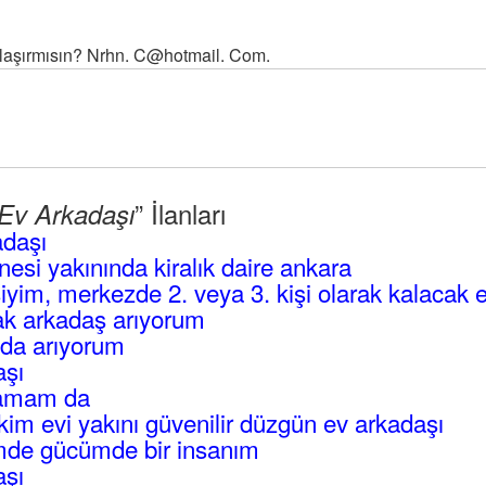
aşırmısın? Nrhn. C@hotmail. Com.
” İlanları
Ev Arkadaşı
adaşı
esi yakınında kiralık daire ankara
iyim, merkezde 2. veya 3. kişi olarak kalacak 
cak arkadaş arıyorum
oda arıyorum
aşı
hamam da
im evi yakını güvenilir düzgün ev arkadaşı
mde gücümde bir insanım
aşı