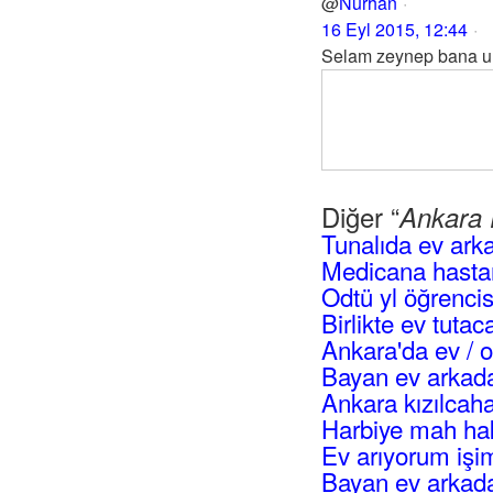
@
Nurhan
16 Eyl 2015, 12:44
Selam zeynep bana ul
Diğer “
Ankara 
Tunalıda ev ark
Medicana hastan
Odtü yl öğrencis
Birlikte ev tuta
Ankara'da ev / 
Bayan ev arkad
Ankara kızılca
Harbiye mah hak
Ev arıyorum işi
Bayan ev arkad