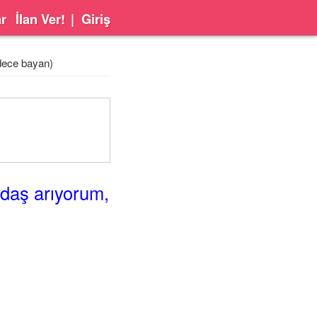
ar
İlan Ver!
|
Giriş
adece bayan)
adaş arıyorum,