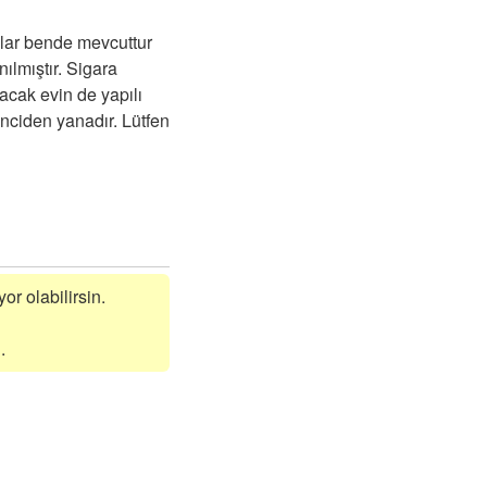
lar bende mevcuttur
ılmıştır. Sigara
acak evin de yapılı
nciden yanadır. Lütfen
or olabilirsin.
.