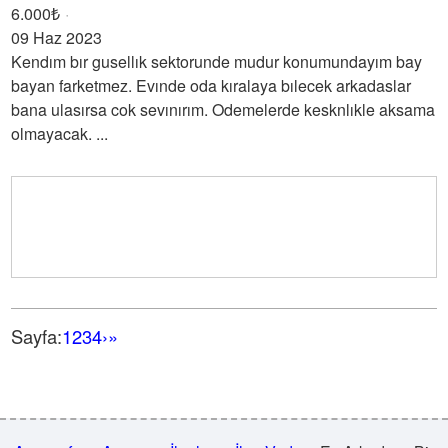
6.000₺
09 Haz 2023
Kendım bır gusellık sektorunde mudur konumundayım bay
bayan farketmez. Evınde oda kıralaya bılecek arkadaslar
bana ulasırsa cok sevınırım. Odemelerde kesknlıkle aksama
olmayacak. ...
Sayfa:
1
2
3
4
›
»