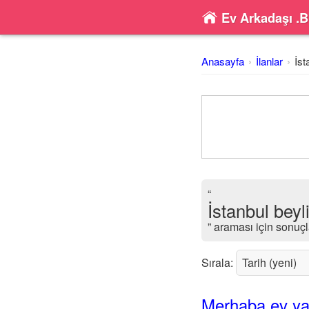
Ev Arkadaşı .B
Anasayfa
İlanlar
İst
“
İstanbul bey
” araması için sonuçl
Sırala:
Merhaba ev ya