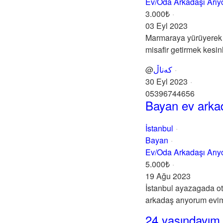
Ev/Oda Arkadaşı Arı
3.000₺
03 Eyl 2023
Marmaraya yürüyerek 1
misafir getirmek kesinli
@
کەناڵ
30 Eyl 2023
05396744656
Bayan ev arkad
İstanbul
Bayan
Ev/Oda Arkadaşı Arı
5.000₺
19 Ağu 2023
İstanbul ayazagada ot
arkadaş arıyorum evim
24 yaşındayım 