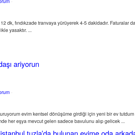
yorum
2 dk, fındıkzade tranvaya yürüyerek 4-5 dakidadır. Faturalar da
kle yasaktır. ...
aşı ariyorun
yorum
uruyorum evim kentsel dönüşüme girdiği için yeni bir ev tutdu
de her eşya mevcut gelen sadece bavulunu alıp gelicek ...
istanbul tuzla’da bulunan evime oda arkad