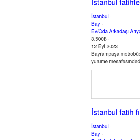
İstanbul fatiht
İstanbul
Bay
Ev/Oda Arkadaşı Arı
3.500₺
12 Eyl 2023
Bayrampaşa metrobüse 
yürüme mesafesindedir. 
İstanbul fatih
İstanbul
Bay