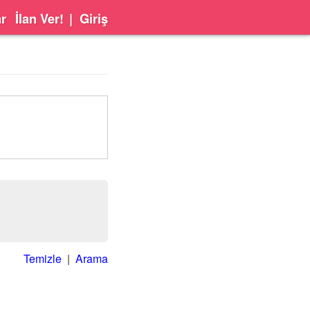
ar
İlan Ver!
|
Giriş
Temizle
|
Arama