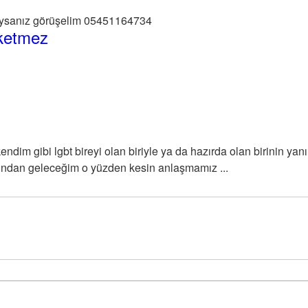
ysanız görüşelim 05451164734
rketmez
ndim gibi lgbt bireyi olan biriyle ya da hazırda olan birinin ya
ışından geleceğim o yüzden kesin anlaşmamız ...