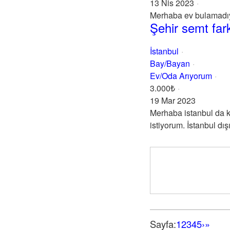
13 Nis 2023
Merhaba ev bulamadı
Şehir semt fa
İstanbul
Bay/Bayan
Ev/Oda Arıyorum
3.000₺
19 Mar 2023
Merhaba istanbul da ke
istiyorum. İstanbul d
Sayfa:
1
2
3
4
5
›
»