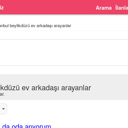
iz
Arama
İlanl
anbul beylikdüzü ev arkadaşı arayanlar
likdüzü ev arkadaşı arayanlar
ar.
 da oda arıyorum