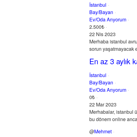
İstanbul
Bay/Bayan
Ev/Oda Arıyorum
2.500₺
22 Nis 2023
Merhaba istanbul avru
sorun yaşatmayacak ev
En az 3 aylık 
İstanbul
Bay/Bayan
Ev/Oda Arıyorum
0₺
22 Mar 2023
Merhabalar, istanbul ü
bu dönem online anca
@
Mehmet